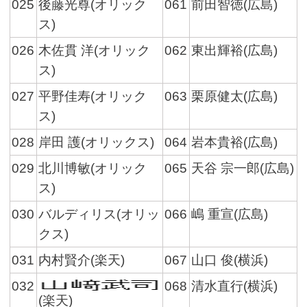
025
後藤光尊(オリック
061
前田智徳(広島)
ス)
026
木佐貫 洋(オリック
062
東出輝裕(広島)
ス)
027
平野佳寿(オリック
063
栗原健太(広島)
ス)
028
岸田 護(オリックス)
064
岩本貴裕(広島)
029
北川博敏(オリック
065
天谷 宗一郎(広島)
ス)
030
バルディリス(オリッ
066
嶋 重宣(広島)
クス)
031
内村賢介(楽天)
067
山口 俊(横浜)
032
068
清水直行(横浜)
(楽天)