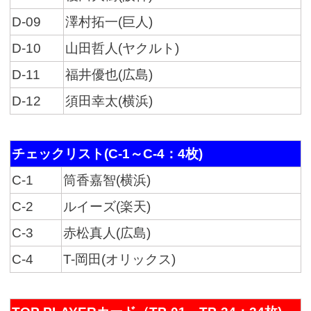
D-09
澤村拓一(巨人)
D-10
山田哲人(ヤクルト)
D-11
福井優也(広島)
D-12
須田幸太(横浜)
チェックリスト(C-1～C-4：4枚)
C-1
筒香嘉智(横浜)
C-2
ルイーズ(楽天)
C-3
赤松真人(広島)
C-4
T-岡田(オリックス)