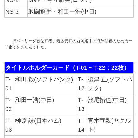
NS-3
敢闘選手・和田一浩(中日)
※パ・リーグ首位打者、最多安打の西岡選手は海外移籍のためカー
ド化できませんでした。
タイトルホルダーカード（T-01～T-22：22枚）
T-
和田 毅(ソフトバンク)
T-
攝津 正(ソフトバ
01
12
ンク)
T-
和田一浩(中日)
T-
浅尾拓也(中日)
02
13
T-
榊原 諒(日本ハム)
T-
青木宣親(ヤクル
03
14
ト)