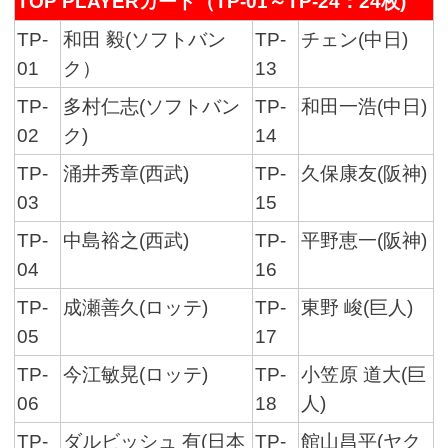
TOP PLAYERカード（TP-01～TP-24：24枚)
TP-
和田 毅(ソフトバン
TP-
チェン(中日)
01
ク）
13
TP-
多村仁志(ソフトバン
TP-
和田一浩(中日)
02
ク)
14
TP-
涌井秀章(西武)
TP-
久保康友(阪神)
03
15
TP-
中島裕之(西武)
TP-
平野恵一(阪神)
04
16
TP-
成瀬善久(ロッテ)
TP-
東野 峻(巨人)
05
17
TP-
今江敏晃(ロッテ)
TP-
小笠原 道大(巨
06
18
人)
TP-
ダルビッシュ 有(日本
TP-
館山昌平(ヤク