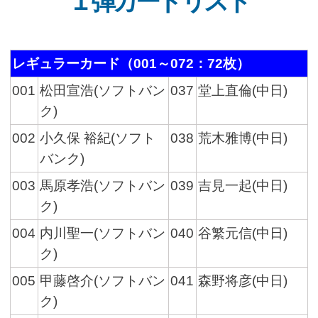
１弾カードリスト
レギュラーカード（001～072：72枚）
001
松田宣浩(ソフトバン
037
堂上直倫(中日)
ク)
002
小久保 裕紀(ソフト
038
荒木雅博(中日)
バンク)
003
馬原孝浩(ソフトバン
039
吉見一起(中日)
ク)
004
内川聖一(ソフトバン
040
谷繁元信(中日)
ク)
005
甲藤啓介(ソフトバン
041
森野将彦(中日)
ク)