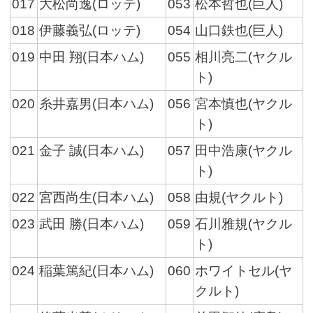
017
大松尚逸(ロッテ)
053
松本哲也(巨人)
018
伊藤義弘(ロッテ)
054
山口鉄也(巨人)
019
中田 翔(日本ハム)
055
相川亮二(ヤクル
ト)
020
糸井嘉男(日本ハム)
056
宮本慎也(ヤクル
ト)
021
金子 誠(日本ハム)
057
田中浩康(ヤクル
ト)
022
宮西尚生(日本ハム)
058
由規(ヤクルト)
023
武田 勝(日本ハム)
059
石川雅規(ヤクル
ト)
024
稲葉篤紀(日本ハム)
060
ホワイトセル(ヤ
クルト)