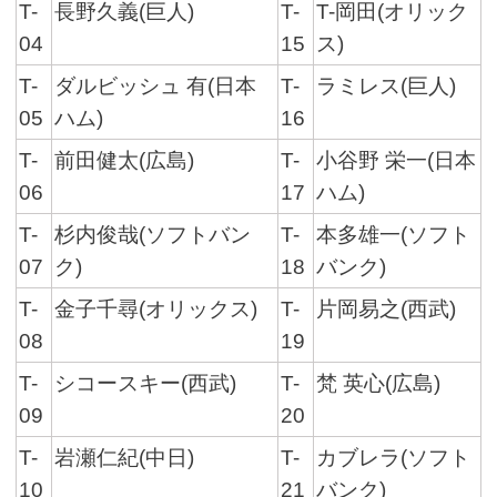
T-
長野久義(巨人)
T-
T-岡田(オリック
04
15
ス)
T-
ダルビッシュ 有(日本
T-
ラミレス(巨人)
05
ハム)
16
T-
前田健太(広島)
T-
小谷野 栄一(日本
06
17
ハム)
T-
杉内俊哉(ソフトバン
T-
本多雄一(ソフト
07
ク)
18
バンク)
T-
金子千尋(オリックス)
T-
片岡易之(西武)
08
19
T-
シコースキー(西武)
T-
梵 英心(広島)
09
20
T-
岩瀬仁紀(中日)
T-
カブレラ(ソフト
10
21
バンク)