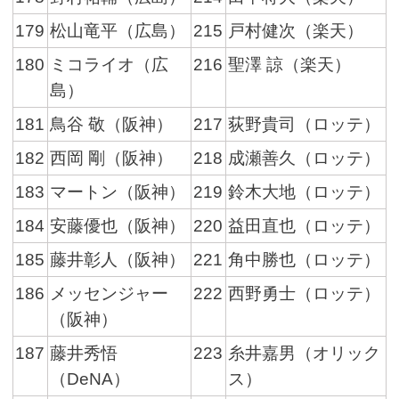
179
松山竜平（広島）
215
戸村健次（楽天）
180
ミコライオ（広
216
聖澤 諒（楽天）
島）
181
鳥谷 敬（阪神）
217
荻野貴司（ロッテ）
182
西岡 剛（阪神）
218
成瀬善久（ロッテ）
183
マートン（阪神）
219
鈴木大地（ロッテ）
184
安藤優也（阪神）
220
益田直也（ロッテ）
185
藤井彰人（阪神）
221
角中勝也（ロッテ）
186
メッセンジャー
222
西野勇士（ロッテ）
（阪神）
187
藤井秀悟
223
糸井嘉男（オリック
（DeNA）
ス）