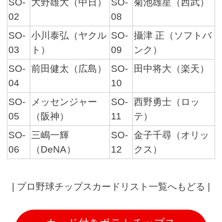
SO-
大野雄大（中日）
SO-
菊池雄星（西武）
02
08
SO-
小川泰弘（ヤクル
SO-
攝津 正（ソフトバ
03
ト）
09
ンク）
SO-
前田健太（広島）
SO-
田中将大（楽天）
04
10
SO-
メッセンジャー
SO-
西野勇士（ロッ
05
（阪神）
11
テ）
SO-
三嶋一輝
SO-
金子千尋（オリッ
06
（DeNA）
12
クス）
|
プロ野球チップスカードリスト一覧へもどる
|