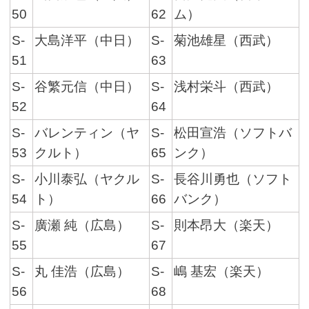
50
62
ム）
S-
大島洋平（中日）
S-
菊池雄星（西武）
51
63
S-
谷繁元信（中日）
S-
浅村栄斗（西武）
52
64
S-
バレンティン（ヤ
S-
松田宣浩（ソフトバ
53
クルト）
65
ンク）
S-
小川泰弘（ヤクル
S-
長谷川勇也（ソフト
54
ト）
66
バンク）
S-
廣瀬 純（広島）
S-
則本昂大（楽天）
55
67
S-
丸 佳浩（広島）
S-
嶋 基宏（楽天）
56
68