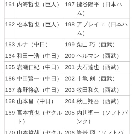
161
内海哲也（巨人）
197
鍵谷陽平（日本ハ
ム）
162
松本哲也（巨人）
198
アブレイユ（日本ハ
ム）
163
ルナ（中日）
199
栗山 巧（西武）
164
和田一浩（中日）
200
ヘルマン（西武）
165
岩瀬仁紀（中日）
201
大石達也（西武）
166
中田賢一（中日）
202
十亀 剣（西武）
167
森野将彦（中日）
203
牧田和久（西武）
168
山本昌（中日）
204
秋山翔吾（西武）
169
宮本慎也（ヤクル
205
内川聖一（ソフトバ
ト）
ンク）
170
山本哲哉（ヤクル
206
岩嵜 翔（ソフトバ