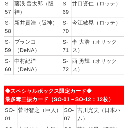
S-
藤浪 晋太郎（阪
S-
井口資仁（ロッテ）
57
神）
69
S-
新井貴浩（阪神）
S-
今江敏晃（ロッテ）
58
70
S-
ブランコ
S-
李 大浩（オリック
59
（DeNA）
71
ス）
S-
中村紀洋
S-
西 勇輝（オリック
60
（DeNA）
72
ス）
◆スペシャルボックス限定カード◆
最多奪三振カード（SO-01～SO-12：12枚）
SO-
菅野智之（巨人）
SO-
吉川光夫（日本ハ
01
07
ム）