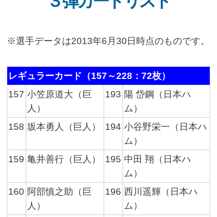
３弾カードリスト
※選手データは2013年6月30日時点のものです。
レギュラーカード（157～228：72枚）
157
小笠原道大（巨
193
陽 岱鋼（日本ハ
人）
ム）
158
坂本勇人（巨人）
194
小谷野栄一（日本ハ
ム）
159
亀井善行（巨人）
195
中田 翔（日本ハ
ム）
160
阿部慎之助（巨
196
西川遥輝（日本ハ
人）
ム）