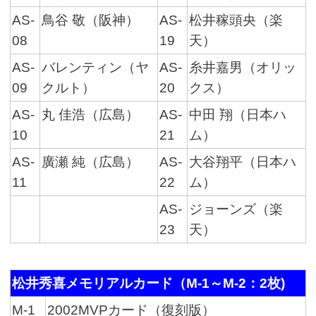
AS-
鳥谷 敬（阪神）
AS-
松井稼頭央（楽
08
19
天）
AS-
バレンティン（ヤ
AS-
糸井嘉男（オリッ
09
クルト）
20
クス）
AS-
丸 佳浩（広島）
AS-
中田 翔（日本ハ
10
21
ム）
AS-
廣瀬 純（広島）
AS-
大谷翔平（日本ハ
11
22
ム）
AS-
ジョーンズ（楽
23
天）
松井秀喜メモリアルカード（M-1～M-2：2枚)
M-1
2002MVPカード（復刻版）