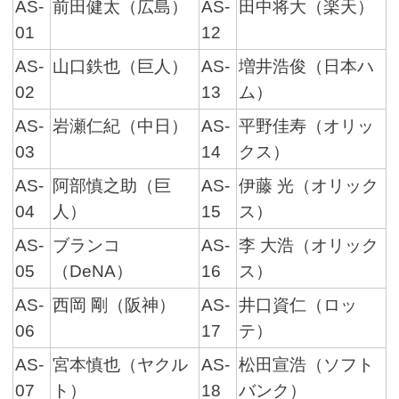
AS-
前田健太（広島）
AS-
田中将大（楽天）
01
12
AS-
山口鉄也（巨人）
AS-
増井浩俊（日本ハ
02
13
ム）
AS-
岩瀬仁紀（中日）
AS-
平野佳寿（オリッ
03
14
クス）
AS-
阿部慎之助（巨
AS-
伊藤 光（オリック
04
人）
15
ス）
AS-
ブランコ
AS-
李 大浩（オリック
05
（DeNA）
16
ス）
AS-
西岡 剛（阪神）
AS-
井口資仁（ロッ
06
17
テ）
AS-
宮本慎也（ヤクル
AS-
松田宣浩（ソフト
07
ト）
18
バンク）