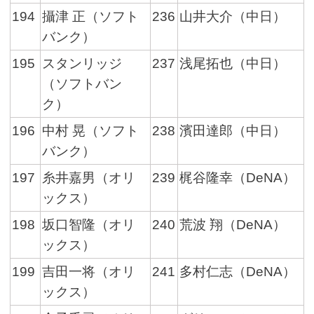
194
攝津 正（ソフト
236
山井大介（中日）
バンク）
195
スタンリッジ
237
浅尾拓也（中日）
（ソフトバン
ク）
196
中村 晃（ソフト
238
濱田達郎（中日）
バンク）
197
糸井嘉男（オリ
239
梶谷隆幸（DeNA）
ックス）
198
坂口智隆（オリ
240
荒波 翔（DeNA）
ックス）
199
吉田一将（オリ
241
多村仁志（DeNA）
ックス）