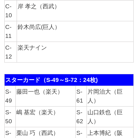
C-
岸 孝之（西武）
10
C-
鈴木尚広(巨人）
11
C-
楽天ナイン
12
スターカード（S-49～S-72：24枚)
S-
藤田一也（楽天）
S-
片岡治大（巨
49
61
人）
S-
嶋 基宏（楽天）
S-
山口鉄也（巨
50
62
人）
S-
栗山 巧（西武）
S-
上本博紀（阪