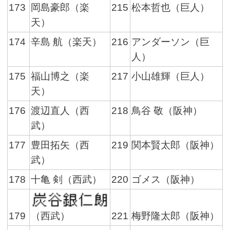
173
岡島豪郎（楽
215
松本哲也（巨人）
天）
174
辛島 航（楽天）
216
アンダーソン（巨
人）
175
福山博之（楽
217
小山雄輝（巨人）
天）
176
渡辺直人（西
218
鳥谷 敬（阪神）
武）
177
豊田拓矢（西
219
関本賢太郎（阪神）
武）
178
十亀 剣（西武）
220
ゴメス（阪神）
（西武）
179
221
梅野隆太郎（阪神）