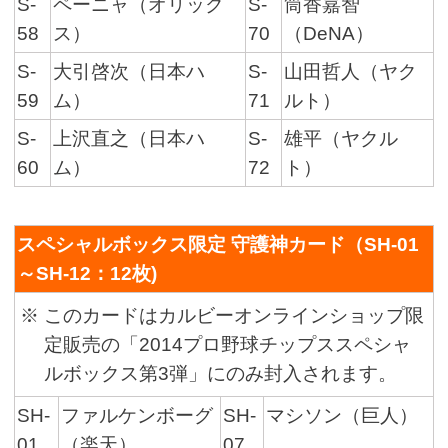
S-
ペーニャ（オリック
S-
筒香嘉智
58
ス）
70
（DeNA）
S-
大引啓次（日本ハ
S-
山田哲人（ヤク
59
ム）
71
ルト）
S-
上沢直之（日本ハ
S-
雄平（ヤクル
60
ム）
72
ト）
スペシャルボックス限定 守護神カード（SH-01
～SH-12：12枚)
※
このカードはカルビーオンラインショップ限
定販売の「2014プロ野球チップススペシャ
ルボックス第3弾」にのみ封入されます。
SH-
ファルケンボーグ
SH-
マシソン（巨人）
01
（楽天）
07