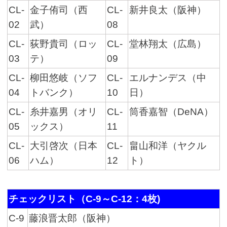
CL-
金子侑司（西
CL-
新井良太（阪神）
02
武）
08
CL-
荻野貴司（ロッ
CL-
堂林翔太（広島）
03
テ）
09
CL-
柳田悠岐（ソフ
CL-
エルナンデス（中
04
トバンク）
10
日）
CL-
糸井嘉男（オリ
CL-
筒香嘉智（DeNA）
05
ックス）
11
CL-
大引啓次（日本
CL-
畠山和洋（ヤクル
06
ハム）
12
ト）
チェックリスト（C-9～C-12：4枚)
C-9
藤浪晋太郎（阪神）