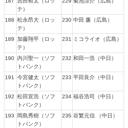
187
吉田裕太（ロッ
229
菊池涼介（広島）
テ）
188
松永昂大（ロッ
230
中田 廉（広島）
テ）
189
加藤翔平（ロッ
231
ミコライオ（広島）
テ）
190
内川聖一（ソフ
232
和田一浩（中日）
トバンク）
191
今宮健太（ソフ
233
平田良介（中日）
トバンク）
192
松田宣浩（ソフ
234
福谷浩司（中日）
トバンク）
193
岡島秀樹（ソフ
235
谷繁元信 （中日）
トバンク）