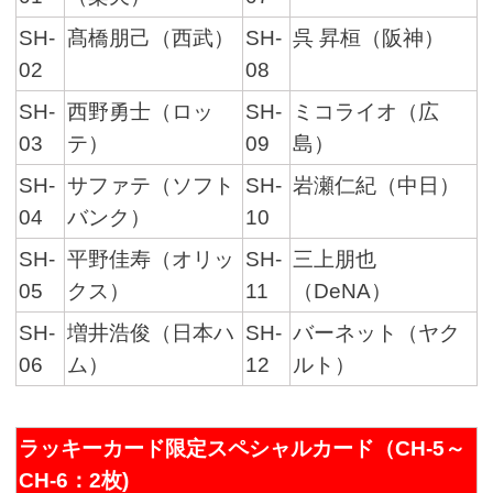
SH-
髙橋朋己（西武）
SH-
呉 昇桓（阪神）
02
08
SH-
西野勇士（ロッ
SH-
ミコライオ（広
03
テ）
09
島）
SH-
サファテ（ソフト
SH-
岩瀬仁紀（中日）
04
バンク）
10
SH-
平野佳寿（オリッ
SH-
三上朋也
05
クス）
11
（DeNA）
SH-
増井浩俊（日本ハ
SH-
バーネット（ヤク
06
ム）
12
ルト）
ラッキーカード限定スペシャルカード（CH-5～
CH-6：2枚)