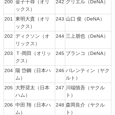
200
金子千尋（オリ
242
グリエル（DeNA）
ックス）
201
東明大貴（オリ
243
山口 俊（DeNA）
ックス）
202
ディクソン（オ
244
三上朋也（DeNA）
リックス）
203
Ｔ-岡田（オリッ
245
ブランコ（DeNA）
クス）
204
陽 岱鋼（日本ハ
246
バレンティン（ヤク
ム）
ルト）
205
大野奨太（日本
247
川端慎吾（ヤクル
ハム）
ト）
206
中田 翔（日本ハ
248
森岡良介（ヤクル
ム）
ト）