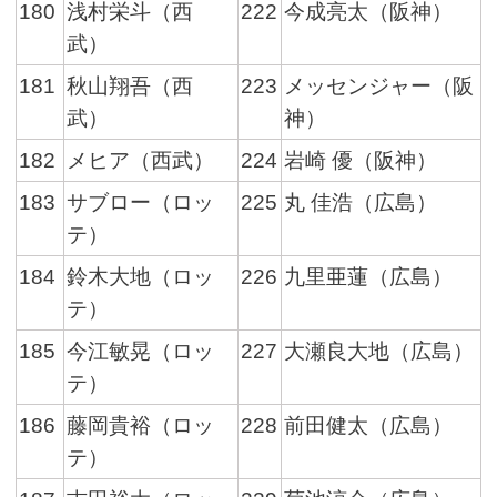
180
浅村栄斗（西
222
今成亮太（阪神）
武）
181
秋山翔吾（西
223
メッセンジャー（阪
武）
神）
182
メヒア（西武）
224
岩崎 優（阪神）
183
サブロー（ロッ
225
丸 佳浩（広島）
テ）
184
鈴木大地（ロッ
226
九里亜蓮（広島）
テ）
185
今江敏晃（ロッ
227
大瀬良大地（広島）
テ）
186
藤岡貴裕（ロッ
228
前田健太（広島）
テ）