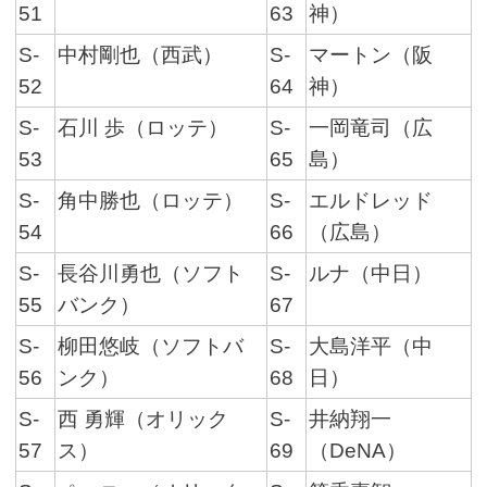
51
63
神）
S-
中村剛也（西武）
S-
マートン（阪
52
64
神）
S-
石川 歩（ロッテ）
S-
一岡竜司（広
53
65
島）
S-
角中勝也（ロッテ）
S-
エルドレッド
54
66
（広島）
S-
長谷川勇也（ソフト
S-
ルナ（中日）
55
バンク）
67
S-
柳田悠岐（ソフトバ
S-
大島洋平（中
56
ンク）
68
日）
S-
西 勇輝（オリック
S-
井納翔一
57
ス）
69
（DeNA）