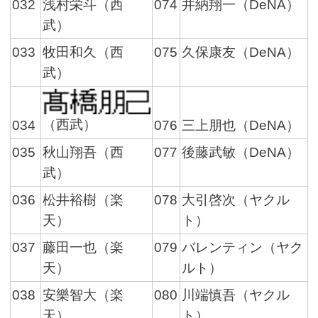
032
浅村栄斗（西
074
井納翔一（DeNA）
武）
033
牧田和久（西
075
久保康友（DeNA）
武）
（西武）
034
076
三上朋也（DeNA）
035
秋山翔吾（西
077
後藤武敏（DeNA）
武）
036
松井裕樹（楽
078
大引啓次（ヤクル
天）
ト）
037
藤田一也（楽
079
バレンティン（ヤク
天）
ルト）
038
安樂智大（楽
080
川端慎吾（ヤクル
天）
ト）