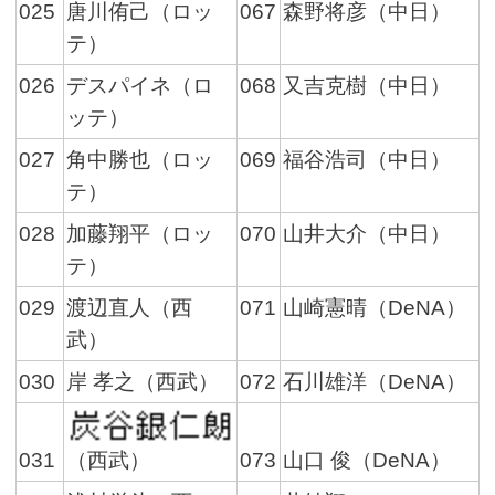
025
唐川侑己（ロッ
067
森野将彦（中日）
テ）
026
デスパイネ（ロ
068
又吉克樹（中日）
ッテ）
027
角中勝也（ロッ
069
福谷浩司（中日）
テ）
028
加藤翔平（ロッ
070
山井大介（中日）
テ）
029
渡辺直人（西
071
山崎憲晴（DeNA）
武）
030
岸 孝之（西武）
072
石川雄洋（DeNA）
（西武）
031
073
山口 俊（DeNA）