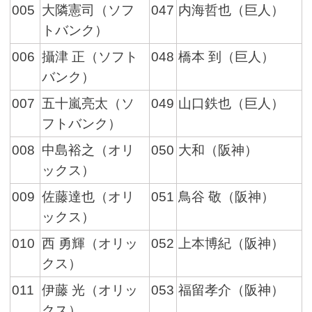
005
大隣憲司（ソフ
047
内海哲也（巨人）
トバンク）
006
攝津 正（ソフト
048
橋本 到（巨人）
バンク）
007
五十嵐亮太（ソ
049
山口鉄也（巨人）
フトバンク）
008
中島裕之（オリ
050
大和（阪神）
ックス）
009
佐藤達也（オリ
051
鳥谷 敬（阪神）
ックス）
010
西 勇輝（オリッ
052
上本博紀（阪神）
クス）
011
伊藤 光（オリッ
053
福留孝介（阪神）
クス）