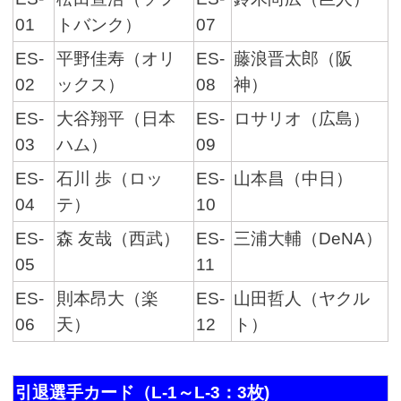
01
トバンク）
07
ES-
平野佳寿（オリ
ES-
藤浪晋太郎（阪
02
ックス）
08
神）
ES-
大谷翔平（日本
ES-
ロサリオ（広島）
03
ハム）
09
ES-
石川 歩（ロッ
ES-
山本昌（中日）
04
テ）
10
ES-
森 友哉（西武）
ES-
三浦大輔（DeNA）
05
11
ES-
則本昂大（楽
ES-
山田哲人（ヤクル
06
天）
12
ト）
引退選手カード（L-1～L-3：3枚)