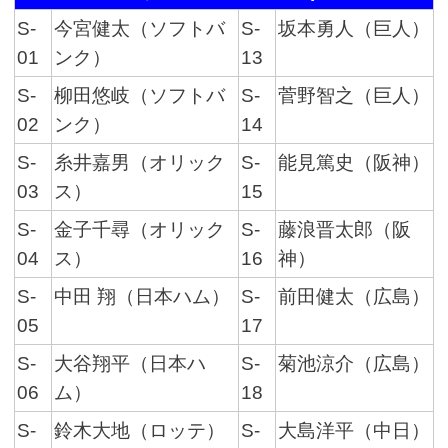
S-
今宮健太（ソフトバ
S-
坂本勇人（巨人）
01
ンク）
13
S-
柳田悠岐（ソフトバ
S-
菅野智之（巨人）
02
ンク）
14
S-
糸井嘉男（オリック
S-
能見篤史（阪神）
03
ス）
15
S-
金子千尋（オリック
S-
藤浪晋太郎（阪
04
ス）
16
神）
S-
中田 翔（日本ハム）
S-
前田健太（広島）
05
17
S-
大谷翔平（日本ハ
S-
菊池涼介（広島）
06
ム）
18
S-
鈴木大地（ロッテ）
S-
大島洋平（中日）