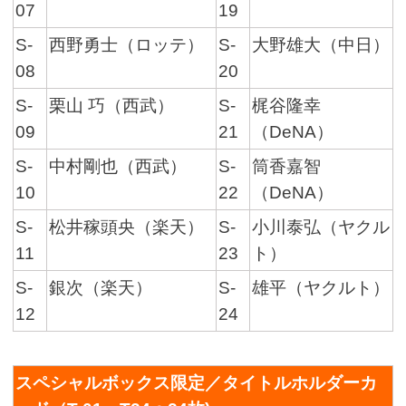
07
19
S-
西野勇士（ロッテ）
S-
大野雄大（中日）
08
20
S-
栗山 巧（西武）
S-
梶谷隆幸
09
21
（DeNA）
S-
中村剛也（西武）
S-
筒香嘉智
10
22
（DeNA）
S-
松井稼頭央（楽天）
S-
小川泰弘（ヤクル
11
23
ト）
S-
銀次（楽天）
S-
雄平（ヤクルト）
12
24
スペシャルボックス限定／タイトルホルダーカ