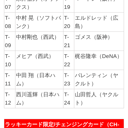
07
クス）
19
T-
中村 晃（ソフトバ
T-
エルドレッド（広
08
ンク）
20
島）
T-
中村剛也（西武）
T-
ゴメス（阪神）
09
21
T-
メヒア（西武）
T-
梶谷隆幸（DeNA）
10
22
T-
中田 翔（日本ハ
T-
バレンティン（ヤ
11
ム）
23
クルト）
T-
西川遥輝（日本ハ
T-
山田哲人（ヤクル
12
ム）
24
ト）
ラッキーカード限定/チェンジングカード（CH-