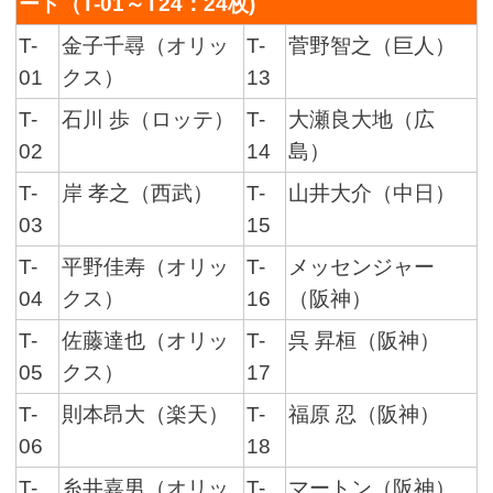
ード（T-01～T24：24枚)
T-
金子千尋（オリッ
T-
菅野智之（巨人）
01
クス）
13
T-
石川 歩（ロッテ）
T-
大瀬良大地（広
02
14
島）
T-
岸 孝之（西武）
T-
山井大介（中日）
03
15
T-
平野佳寿（オリッ
T-
メッセンジャー
04
クス）
16
（阪神）
T-
佐藤達也（オリッ
T-
呉 昇桓（阪神）
05
クス）
17
T-
則本昂大（楽天）
T-
福原 忍（阪神）
06
18
T-
糸井嘉男（オリッ
T-
マートン（阪神）