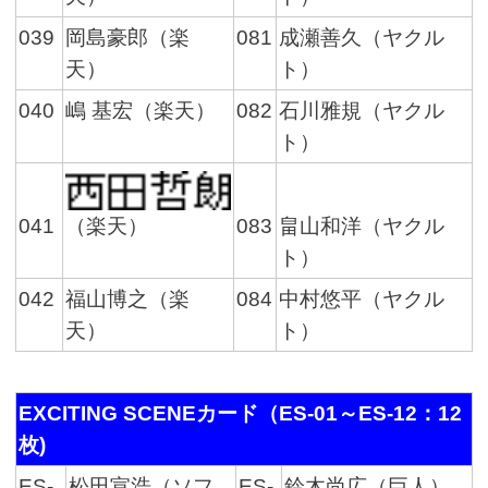
039
岡島豪郎（楽
081
成瀬善久（ヤクル
天）
ト）
040
嶋 基宏（楽天）
082
石川雅規（ヤクル
ト）
041
083
畠山和洋（ヤクル
（楽天）
ト）
042
福山博之（楽
084
中村悠平（ヤクル
天）
ト）
EXCITING SCENEカード（ES-01～ES-12：12
枚)
ES-
松田宣浩（ソフ
ES-
鈴木尚広（巨人）