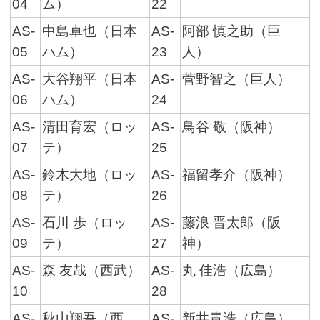
04
ム）
22
AS-
中島卓也（日本
AS-
阿部 慎之助（巨
05
ハム）
23
人）
AS-
大谷翔平（日本
AS-
菅野智之（巨人）
06
ハム）
24
AS-
清田育宏（ロッ
AS-
鳥谷 敬（阪神）
07
テ）
25
AS-
鈴木大地（ロッ
AS-
福留孝介（阪神）
08
テ）
26
AS-
石川 歩（ロッ
AS-
藤浪 晋太郎（阪
09
テ）
27
神）
AS-
森 友哉（西武）
AS-
丸 佳浩（広島）
10
28
AS-
秋山翔吾（西
AS-
新井貴浩（広島）