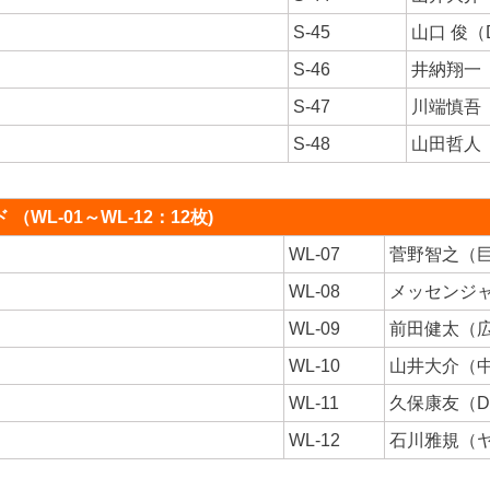
S-45
山口 俊（
S-46
井納翔一（
S-47
川端慎吾
S-48
山田哲人
WL-01～WL-12：12枚)
WL-07
菅野智之（
WL-08
メッセンジ
WL-09
前田健太（
WL-10
山井大介（
WL-11
久保康友（D
WL-12
石川雅規（