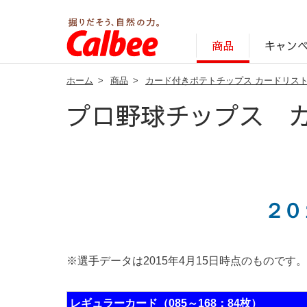
キャン
商品
ホーム
>
商品
>
カード付きポテトチップス カードリス
じゃがいも丸ごと！プロフィール
サステナビリティ経営の考え方
キャンペーン・ピック
オンラインショッ
商品情報
企業案内
プロ野球チップス 
２０
※選手データは2015年4月15日時点のものです。
レギュラーカード（085～168：84枚）