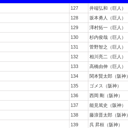
127
井端弘和（巨人）
128
坂本勇人（巨人）
129
澤村拓一（巨人）
130
杉内俊哉（巨人）
131
菅野智之（巨人）
132
相川亮二（巨人）
133
高橋由伸（巨人）
134
関本賢太郎（阪神
135
ゴメス（阪神）
136
西岡 剛（阪神）
137
能見篤史（阪神）
138
藤浪晋太郎（阪神
139
呉 昇桓（阪神）