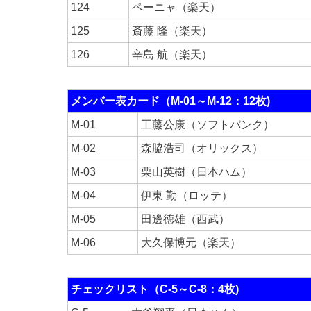
124
ペーニャ（楽天）
125
斎藤 隆（楽天）
126
辛島 航（楽天）
メンバー表カード（M-01～M-12：12枚)
M-01
工藤公康（ソフトバンク）
M-02
森脇浩司（オリックス）
M-03
栗山英樹（日本ハム）
M-04
伊東 勤（ロッテ）
M-05
田邊徳雄（西武）
M-06
大久保博元（楽天）
チェックリスト（C-5～C-8：4枚)