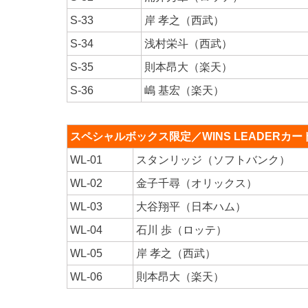
S-33
岸 孝之（西武）
S-34
浅村栄斗（西武）
S-35
則本昂大（楽天）
S-36
嶋 基宏（楽天）
スペシャルボックス限定／WINS LEADERカード （
WL-01
スタンリッジ（ソフトバンク）
WL-02
金子千尋（オリックス）
WL-03
大谷翔平（日本ハム）
WL-04
石川 歩（ロッテ）
WL-05
岸 孝之（西武）
WL-06
則本昂大（楽天）