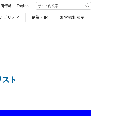
採用情報
English
ナビリティ
お客様相談室
企業・IR
世界のカルビー商品
行動規範・ポリシー
カルビー直営店
CM・動画
研究開発
工場見学
リスト