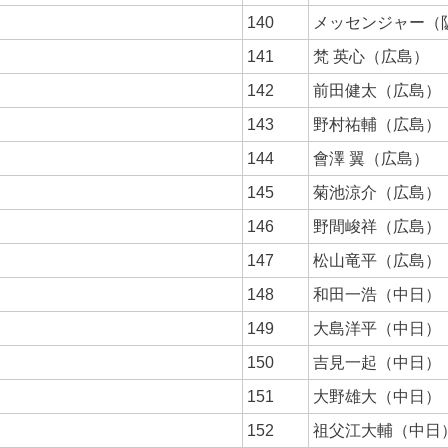
140
メッセンジャー（
141
梵 英心（広島）
142
前田健太（広島）
143
野村祐輔（広島）
144
會澤 翼（広島）
145
菊池涼介（広島）
146
野間峻祥（広島）
147
松山竜平（広島）
148
和田一浩（中日）
149
大島洋平（中日）
150
吉見一起（中日）
151
大野雄大（中日）
152
祖父江大輔（中日