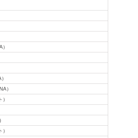
）
）
A）
）
）
A）
NA）
ト）
）
ト）