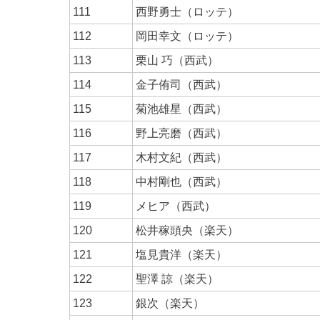
111
西野勇士（ロッテ）
112
岡田幸文（ロッテ）
113
栗山 巧（西武）
114
金子侑司（西武）
115
菊池雄星（西武）
116
野上亮磨（西武）
117
木村文紀（西武）
118
中村剛也（西武）
119
メヒア（西武）
120
松井稼頭央（楽天）
121
塩見貴洋（楽天）
122
聖澤 諒（楽天）
123
銀次（楽天）