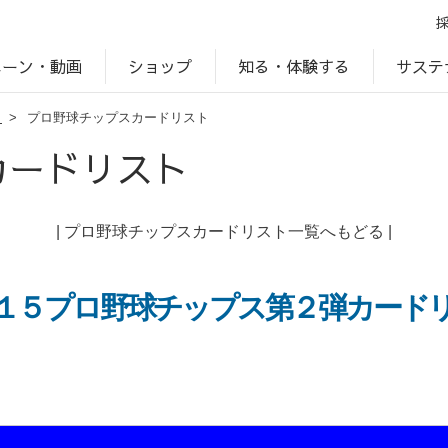
ペーン・動画
サステ
知る・体験する
ショップ
ト
>
プロ野球チップスカードリスト
アップ
プ
ブランドサイト一覧
じゃがいもDiary
アレルゲン検索
マテリアリティ
IR・投資家情報
カルビーの食育
ESGデータ
カードリスト
|
プロ野球チップスカードリスト一覧へもどる
|
１５プロ野球チップス第２弾カード