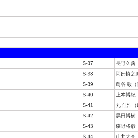
S-37
長野久義
S-38
阿部慎之
S-39
鳥谷 敬
S-40
上本博紀
S-41
丸 佳浩
S-42
黒田博樹
S-43
森野将彦
S-44
山井大介