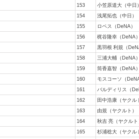
153
小笠原道大（中日
154
浅尾拓也（中日）
155
ロペス（DeNA）
156
梶谷隆幸（DeNA
157
黒羽根 利規（DeN
158
三浦大輔（DeNA
159
筒香嘉智（DeNA
160
モスコーソ（DeN
161
バルディリス（De
162
田中浩康（ヤクル
163
由規（ヤクルト）
164
秋吉 亮（ヤクルト
165
杉浦稔大（ヤクル