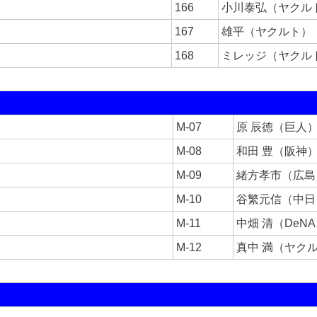
166
小川泰弘（ヤクル
167
雄平（ヤクルト）
168
ミレッジ（ヤクル
M-07
原 辰徳（巨人
M-08
和田 豊（阪神
M-09
緒方孝市（広島
M-10
谷繁元信（中日
M-11
中畑 清（DeN
M-12
真中 満（ヤク