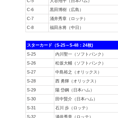
C-5
大谷翔平（日本ハム）
C-6
黒田博樹（広島）
C-7
涌井秀章（ロッテ）
C-8
福田永将（中日）
スターカード（S-25～S-48：24枚)
S-25
内川聖一（ソフトバンク）
S-26
松坂大輔（ソフトバンク）
S-27
中島裕之（オリックス）
S-28
西 勇輝（オリックス）
S-29
陽 岱鋼（日本ハム）
S-30
田中賢介（日本ハム）
S-31
石川 歩（ロッテ）
S-32
涌井秀章（ロッテ）