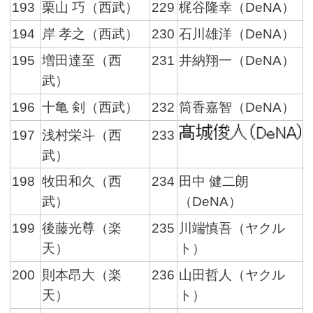
193
栗山 巧（西武）
229
梶谷隆幸（DeNA）
194
岸 孝之（西武）
230
石川雄洋（DeNA）
195
増田達至（西
231
井納翔一（DeNA）
武）
196
十亀 剣（西武）
232
筒香嘉智（DeNA）
197
浅村栄斗（西
233
武）
198
牧田和久（西
234
田中 健二朗
武）
（DeNA）
199
後藤光尊（楽
235
川端慎吾（ヤクル
天）
ト）
200
則本昂大（楽
236
山田哲人（ヤクル
天）
ト）