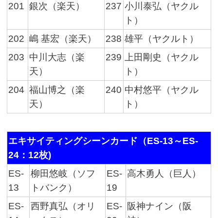
201
銀次（楽天）
237
小川泰弘（ヤクル
ト）
202
嶋 基宏（楽天）
238
雄平（ヤクルト）
203
中川大志（楽
239
上田剛史（ヤクル
天）
ト）
204
福山博之（楽
240
中村悠平（ヤクル
天）
ト）
エキサイティングシーンカード（ES-13～ES-
24：12枚)
ES-
柳田悠岐（ソフ
ES-
高木勇人（巨人）
13
トバンク）
19
ES-
西野真弘（オリ
ES-
阪神ナイン（阪