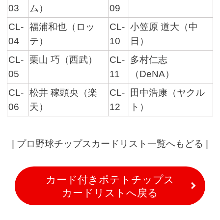
03
ム）
09
CL-
福浦和也（ロッ
CL-
小笠原 道大（中
04
テ）
10
日）
CL-
栗山 巧（西武）
CL-
多村仁志
05
11
（DeNA）
CL-
松井 稼頭央（楽
CL-
田中浩康（ヤクル
06
天）
12
ト）
|
プロ野球チップスカードリスト一覧へもどる
|
カード付きポテトチップス
カードリストへ戻る