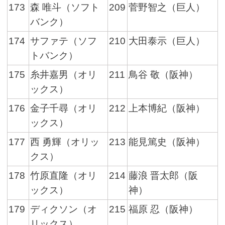
173
森 唯斗（ソフト
209
菅野智之（巨人）
バンク）
174
サファテ（ソフ
210
大田泰示（巨人）
トバンク）
175
糸井嘉男（オリ
211
鳥谷 敬（阪神）
ックス）
176
金子千尋（オリ
212
上本博紀（阪神）
ックス）
177
西 勇輝（オリッ
213
能見篤史（阪神）
クス）
178
竹原直隆（オリ
214
藤浪 晋太郎（阪
ックス）
神）
179
ディクソン（オ
215
福原 忍（阪神）
リックス）