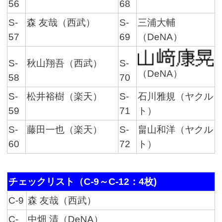
56
68
S-
森 友哉（西武）
S-
三浦大輔
57
69
（DeNA）
S-
秋山翔吾（西武）
S-
（DeNA）
58
70
S-
松井裕樹（楽天）
S-
石川雅規（ヤクル
59
71
ト）
S-
藤田一也（楽天）
S-
畠山和洋（ヤクル
60
72
ト）
チェックリスト（C-9～C-12：4枚)
C-9
森 友哉（西武）
C-
中畑 清（DeNA）