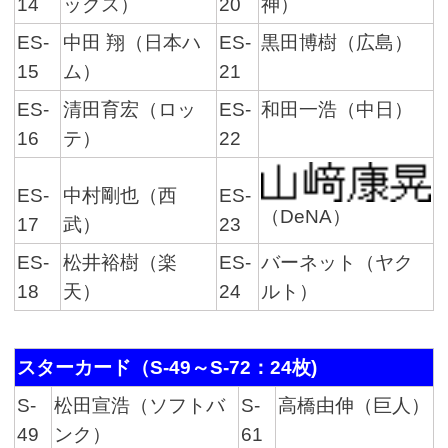
14
ックス）
20
神）
ES-
中田 翔（日本ハ
ES-
黒田博樹（広島）
15
ム）
21
ES-
清田育宏（ロッ
ES-
和田一浩（中日）
16
テ）
22
ES-
中村剛也（西
ES-
（DeNA）
17
武）
23
ES-
松井裕樹（楽
ES-
バーネット（ヤク
18
天）
24
ルト）
スターカード（S-49～S-72：24枚)
S-
松田宣浩（ソフトバ
S-
高橋由伸（巨人）
49
ンク）
61