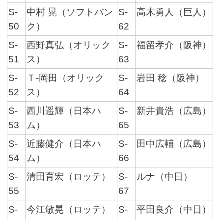
S-
中村 晃（ソフトバン
S-
高木勇人（巨人）
50
ク）
62
S-
西野真弘（オリック
S-
福留孝介（阪神）
51
ス）
63
S-
Ｔ-岡田（オリック
S-
岩田 稔（阪神）
52
ス）
64
S-
西川遥輝（日本ハ
S-
新井貴浩（広島）
53
ム）
65
S-
近藤健介（日本ハ
S-
田中広輔（広島）
54
ム）
66
S-
清田育宏（ロッテ）
S-
ルナ（中日）
55
67
S-
今江敏晃（ロッテ）
S-
平田良介（中日）