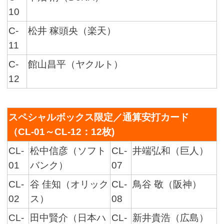
10
C-
松井 稼頭央（楽天）
11
C-
館山昌平（ヤクルト）
12
スペシャルボックス限定／通算安打カード
（CL-01～CL-12：12枚)
CL-
松中信彦（ソフト
CL-
井端弘和（巨人）
01
バンク）
07
CL-
谷 佳知（オリック
CL-
鳥谷 敬（阪神）
02
ス）
08
CL-
田中賢介（日本ハ
CL-
新井貴浩（広島）