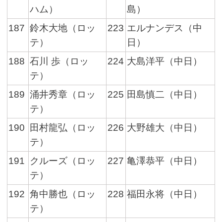
ハム）
島）
187
鈴木大地（ロッ
223
エルナンデス（中
テ）
日）
188
石川 歩（ロッ
224
大島洋平（中日）
テ）
189
涌井秀章（ロッ
225
田島慎二（中日）
テ）
190
田村龍弘（ロッ
226
大野雄大（中日）
テ）
191
クルーズ（ロッ
227
亀澤恭平（中日）
テ）
192
角中勝也（ロッ
228
福田永将（中日）
テ）