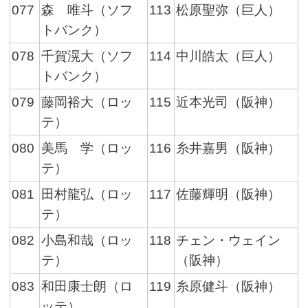
077
森 唯斗（ソフ
113
松原聖弥（巨人）
トバンク）
078
千賀滉大（ソフ
114
中川皓太（巨人）
トバンク）
079
藤岡裕大（ロッ
115
近本光司（阪神）
テ）
080
美馬 学（ロッ
116
糸井嘉男（阪神）
テ）
081
田村龍弘（ロッ
117
佐藤輝明（阪神）
テ）
082
小島和哉（ロッ
118
チェン・ウェイン
テ）
（阪神）
083
和田康士朗（ロ
119
糸原健斗（阪神）
ッテ）