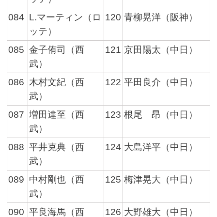
084
L.マーティン（ロ
120
青柳晃洋（阪神）
ッテ）
085
金子侑司（西
121
京田陽太（中日）
武）
086
木村文紀（西
122
平田良介（中日）
武）
087
増田達至（西
123
根尾 昂（中日）
武）
088
平井克典（西
124
大島洋平（中日）
武）
089
中村剛也（西
125
梅津晃大（中日）
武）
090
平良海馬（西
126
大野雄大（中日）