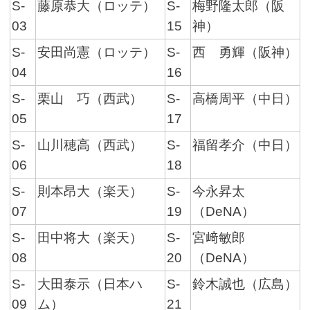
S-
藤原恭大（ロッテ）
S-
梅野隆太郎（阪
03
15
神）
S-
安田尚憲（ロッテ）
S-
西 勇輝（阪神）
04
16
S-
栗山 巧（西武）
S-
高橋周平（中日）
05
17
S-
山川穂高（西武）
S-
福留孝介（中日）
06
18
S-
則本昂大（楽天）
S-
今永昇太
07
19
（DeNA）
S-
田中将大（楽天）
S-
宮﨑敏郎
08
20
（DeNA）
S-
大田泰示（日本ハ
S-
鈴木誠也（広島）
09
ム）
21