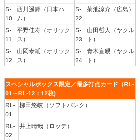
S-
西川遥輝（日本ハ
S-
菊池涼介（広島）
10
ム）
22
S-
平野佳寿（オリック
S-
山田哲人（ヤクル
11
ス）
23
ト）
S-
山岡泰輔（オリック
S-
青木宣親（ヤクル
12
ス）
24
ト）
スペシャルボックス限定／最多打点カード（RL-
01～RL-12：12枚)
RL-
柳田悠岐（ソフトバンク）
01
RL-
井上晴哉（ロッテ）
02