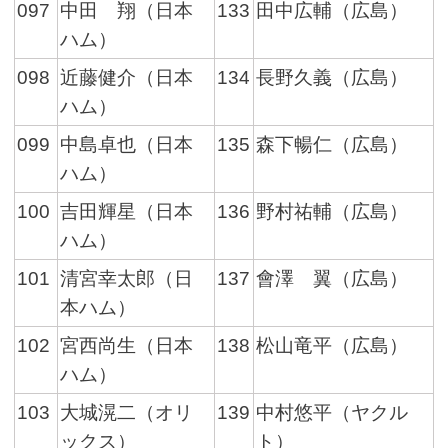
097
中田 翔（日本
133
田中広輔（広島）
ハム）
098
近藤健介（日本
134
長野久義（広島）
ハム）
099
中島卓也（日本
135
森下暢仁（広島）
ハム）
100
吉田輝星（日本
136
野村祐輔（広島）
ハム）
101
清宮幸太郎（日
137
會澤 翼（広島）
本ハム）
102
宮西尚生（日本
138
松山竜平（広島）
ハム）
103
大城滉二（オリ
139
中村悠平（ヤクル
ックス）
ト）