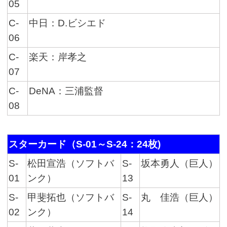
05
C-
中日：D.ビシエド
06
C-
楽天：岸孝之
07
C-
DeNA：三浦監督
08
スターカード（S-01～S-24：24枚)
S-
松田宣浩（ソフトバ
S-
坂本勇人（巨人）
01
ンク）
13
S-
甲斐拓也（ソフトバ
S-
丸 佳浩（巨人）
02
ンク）
14