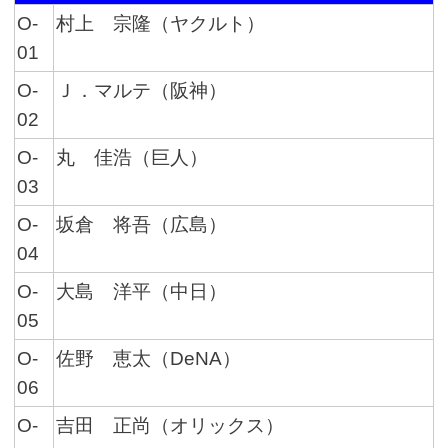
O-
村上 宗隆（ヤクルト）
01
O-
Ｊ．マルテ（阪神）
02
O-
丸 佳浩（巨人）
03
O-
坂倉 将吾（広島）
04
O-
大島 洋平（中日）
05
O-
佐野 恵太（DeNA）
06
O-
吉田 正尚（オリックス）