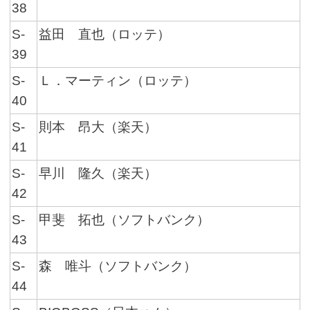
38
S-
益田 直也（ロッテ）
39
S-
Ｌ．マーティン（ロッテ）
40
S-
則本 昂大（楽天）
41
S-
早川 隆久（楽天）
42
S-
甲斐 拓也（ソフトバンク）
43
S-
森 唯斗（ソフトバンク）
44