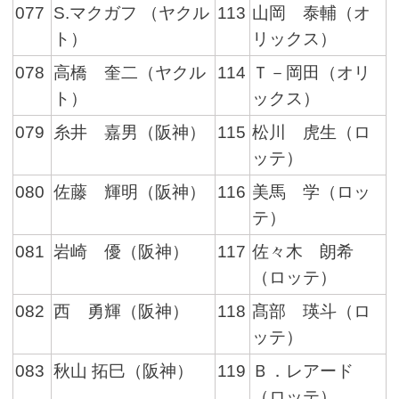
077
S.マクガフ （ヤクル
113
山岡 泰輔（オ
ト）
リックス）
078
高橋 奎二（ヤクル
114
Ｔ－岡田（オリ
ト）
ックス）
079
糸井 嘉男（阪神）
115
松川 虎生（ロ
ッテ）
080
佐藤 輝明（阪神）
116
美馬 学（ロッ
テ）
081
岩崎 優（阪神）
117
佐々木 朗希
（ロッテ）
082
西 勇輝（阪神）
118
髙部 瑛斗（ロ
ッテ）
083
秋山 拓巳（阪神）
119
Ｂ．レアード
（ロッテ）