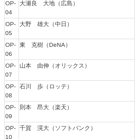
OP-
大瀬良 大地（広島）
04
OP-
大野 雄大（中日）
05
OP-
東 克樹（DeNA）
06
OP-
山本 由伸（オリックス）
07
OP-
石川 歩（ロッテ）
08
OP-
則本 昂大（楽天）
09
OP-
千賀 滉大（ソフトバンク）
10