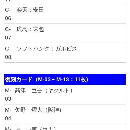
C-
楽天：安田
06
C-
広島：末包
07
C-
ソフトバンク：ガルビス
08
復刻カード（M-03～M-13：11枚)
M-
髙津 臣吾（ヤクルト）
03
M-
矢野 燿大（阪神）
04
M-
原 辰徳（巨人）