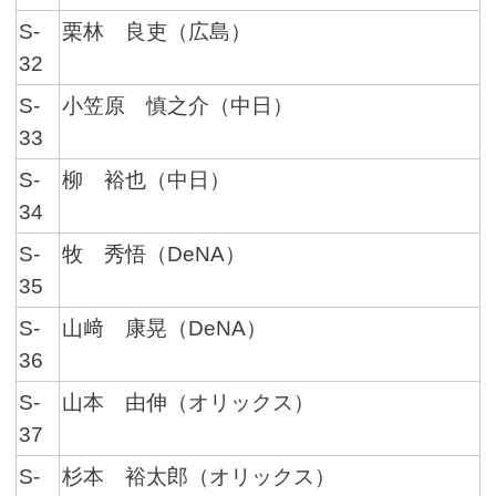
S-
栗林 良吏（広島）
32
S-
小笠原 慎之介（中日）
33
S-
柳 裕也（中日）
34
S-
牧 秀悟（DeNA）
35
S-
山﨑 康晃（DeNA）
36
S-
山本 由伸（オリックス）
37
S-
杉本 裕太郎（オリックス）