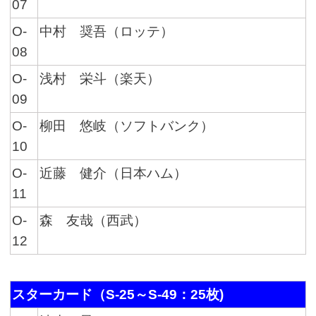
07
O-
中村 奨吾（ロッテ）
08
O-
浅村 栄斗（楽天）
09
O-
柳田 悠岐（ソフトバンク）
10
O-
近藤 健介（日本ハム）
11
O-
森 友哉（西武）
12
スターカード（S-25～S-49：25枚)