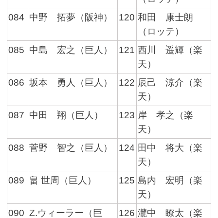
084
中野 拓夢（阪神）
120
和田 康士朗
（ロッテ）
085
中島 宏之（巨人）
121
西川 遥輝（楽
天）
086
坂本 勇人（巨人）
122
辰己 涼介（楽
天）
087
中田 翔（巨人）
123
岸 孝之（楽
天）
088
菅野 智之（巨人）
124
田中 将大（楽
天）
089
畠 世周（巨人）
125
島内 宏明（楽
天）
090
Z.ウィーラー（巨
126
瀧中 瞭太（楽