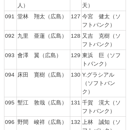
人）
天）
091
堂林 翔太（広島）
127
今宮 健太（ソ
フトバンク）
092
九里 亜蓮（広島）
128
又吉 克樹（ソ
フトバンク）
093
會澤 翼（広島）
129
東浜 巨（ソフ
トバンク）
094
床田 寛樹（広島）
130
Y.グラシアル
（ソフトバン
ク）
095
塹江 敦哉（広島）
131
千賀 滉大（ソ
フトバンク）
096
野間 峻祥（広島）
132
上林 誠知（ソ