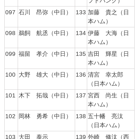
フトバンク）
097
石川 昂弥（中日）
133
加藤 貴之（日
本ハム）
098
鵜飼 航丞（中日）
134
伊藤 大海（日
本ハム）
099
福留 孝介（中日）
135
吉田 輝星（日
本ハム）
100
大野 雄大（中日）
136
清宮 幸太郎
（日本ハム）
101
木下 拓哉（中日）
137
宮西 尚生（日
本ハム）
102
岡林 勇希（中日）
138
五十幡 亮汰
（日本ハム）
103
大田 泰示
139
外崎 修汰（西