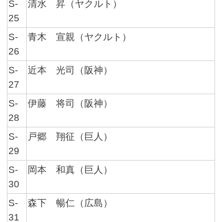
S-
清水 昇（ヤクルト）
25
S-
青木 宣親（ヤクルト）
26
S-
近本 光司（阪神）
27
S-
伊藤 将司（阪神）
28
S-
戸郷 翔征（巨人）
29
S-
岡本 和真（巨人）
30
S-
森下 暢仁（広島）
31