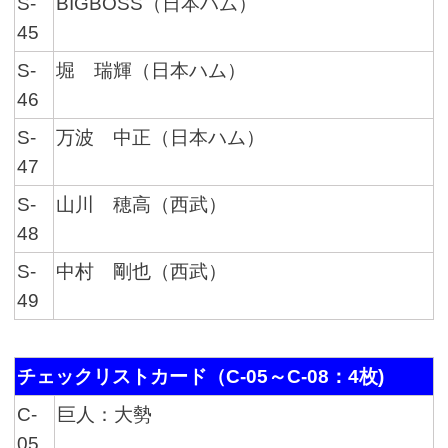
S-
BIGBOSS（日本ハム）
45
S-
堀 瑞輝（日本ハム）
46
S-
万波 中正（日本ハム）
47
S-
山川 穂高（西武）
48
S-
中村 剛也（西武）
49
チェックリストカード（C-05～C-08：4枚)
C-
巨人：大勢
05