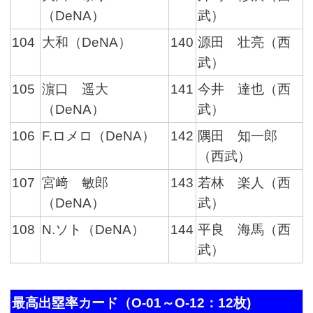
（DeNA）
武）
104
大和（DeNA）
140
源田 壮亮（西
武）
105
濵口 遥大
141
今井 達也（西
（DeNA）
武）
106
F.ロメロ（DeNA）
142
隅田 知一郎
（西武）
107
宮﨑 敏郎
143
若林 楽人（西
（DeNA）
武）
108
N.ソト（DeNA）
144
平良 海馬（西
武）
最高出塁率カード（O-01～O-12：12枚)