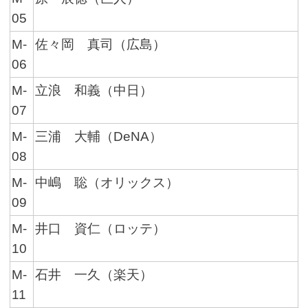
05
M-
佐々岡 真司（広島）
06
M-
立浪 和義（中日）
07
M-
三浦 大輔（DeNA）
08
M-
中嶋 聡（オリックス）
09
M-
井口 資仁（ロッテ）
10
M-
石井 一久（楽天）
11