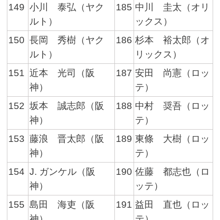
149
小川 泰弘（ヤク
185
中川 圭太（オリ
ルト）
ックス）
150
長岡 秀樹（ヤク
186
杉本 裕太郎（オ
ルト）
リックス）
151
近本 光司（阪
187
安田 尚憲（ロッ
神）
テ）
152
坂本 誠志郎（阪
188
中村 奨吾（ロッ
神）
テ）
153
藤浪 晋太郎（阪
189
東條 大樹（ロッ
神）
テ）
154
J. ガンケル（阪
190
佐藤 都志也（ロ
神）
ッテ）
155
島田 海吏（阪
191
益田 直也（ロッ
神）
テ）