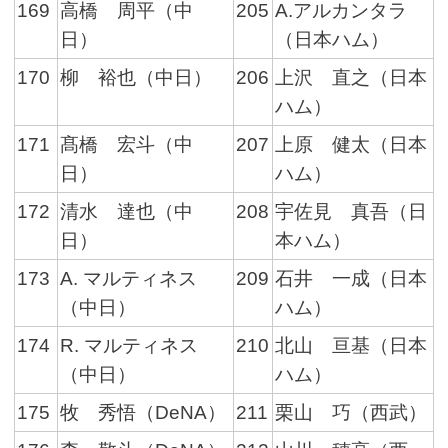
169
高橋 周平（中
205
A.アルカンタラ
日）
（日本ハム）
170
柳 裕也（中日）
206
上沢 直之（日本
ハム）
171
髙橋 宏斗（中
207
上原 健太（日本
日）
ハム）
172
清水 達也（中
208
宇佐見 真吾（日
日）
本ハム）
173
A. マルティネス
209
石井 一成（日本
（中日）
ハム）
174
R. マルティネス
210
北山 亘基（日本
（中日）
ハム）
175
牧 秀悟（DeNA）
211
栗山 巧（西武）