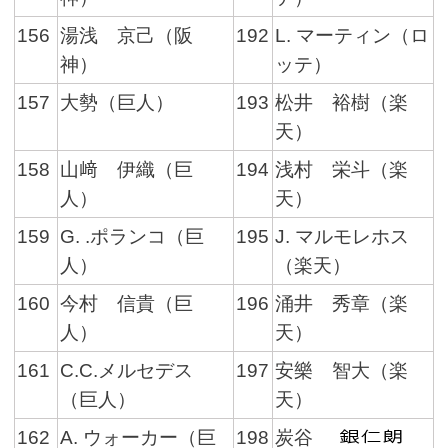
156
湯浅 京己（阪
192
L. マーティン（ロ
神）
ッテ）
157
大勢（巨人）
193
松井 裕樹（楽
天）
158
山﨑 伊織（巨
194
浅村 栄斗（楽
人）
天）
159
G. .ポランコ（巨
195
J. マルモレホス
人）
（楽天）
160
今村 信貴（巨
196
涌井 秀章（楽
人）
天）
161
C.C.メルセデス
197
安樂 智大（楽
（巨人）
天）
162
A. ウォーカー（巨
198
炭谷