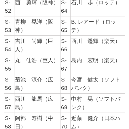
S-
西 勇輝（阪神）
S-
石川 歩（ロッテ）
52
64
S-
青柳 晃洋（阪
S-
B. レアード（ロッ
53
神）
65
テ）
S-
吉川 尚輝（巨
S-
西川 遥輝（楽天）
54
人）
66
S-
丸 佳浩（巨人）
S-
島内 宏明（楽天）
55
67
S-
菊池 涼介（広
S-
今宮 健太（ソフト
56
島）
68
バンク）
S-
西川 龍馬（広
S-
中村 晃（ソフトバ
57
島）
69
ンク）
S-
阿部 寿樹（中
S-
近藤 健介（日本ハ
58
日）
70
ム）