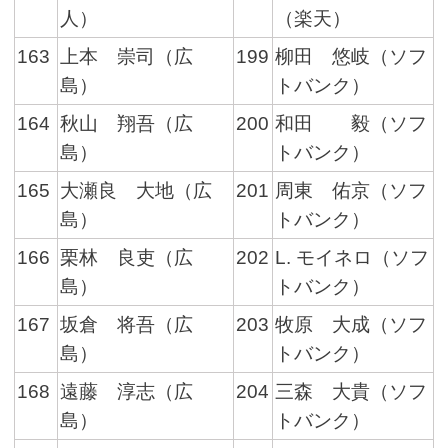
人）
（楽天）
163
上本 崇司（広
199
柳田 悠岐（ソフ
島）
トバンク）
164
秋山 翔吾（広
200
和田 毅（ソフ
島）
トバンク）
165
大瀬良 大地（広
201
周東 佑京（ソフ
島）
トバンク）
166
栗林 良吏（広
202
L. モイネロ（ソフ
島）
トバンク）
167
坂倉 将吾（広
203
牧原 大成（ソフ
島）
トバンク）
168
遠藤 淳志（広
204
三森 大貴（ソフ
島）
トバンク）