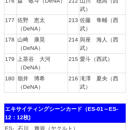
176
森 敬斗（DeNA）
212
山川 穂高（西
武）
177
佐野 恵太
213
佐藤 隼輔（西
（DeNA）
武）
178
山﨑 康晃
214
與座 海人（西
（DeNA）
武）
179
上茶谷 大河
215
愛斗（西武）
（DeNA）
180
嶺井 博希
216
滝澤 夏央（西
（DeNA）
武）
エキサイティングシーンカード（ES-01～ES-
12：12枚)
ES-
石川 雅規（ヤクルト）