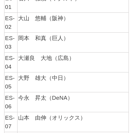
01
ES-
大山 悠輔（阪神）
02
ES-
岡本 和真（巨人）
03
ES-
大瀬良 大地（広島）
04
ES-
大野 雄大（中日）
05
ES-
今永 昇太（DeNA）
06
ES-
山本 由伸（オリックス）
07