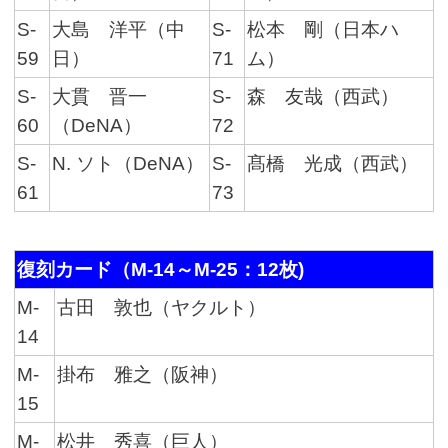
S-
大島 洋平（中
S-
松本 剛（日本ハ
59
日）
71
ム）
S-
大貫 晋一
S-
森 友哉（西武）
60
（DeNA）
72
S-
N. ソト（DeNA）
S-
髙橋 光成（西武）
61
73
復刻カード（M-14～M-25：12枚)
M-
古田 敦也（ヤクルト）
14
M-
掛布 雅之（阪神）
15
M-
松井 秀喜（巨人）