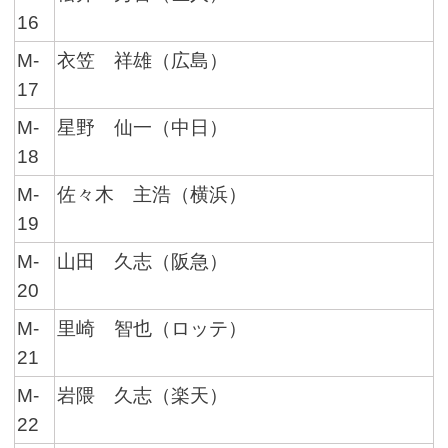
16
M-
衣笠 祥雄（広島）
17
M-
星野 仙一（中日）
18
M-
佐々木 主浩（横浜）
19
M-
山田 久志（阪急）
20
M-
里崎 智也（ロッテ）
21
M-
岩隈 久志（楽天）
22