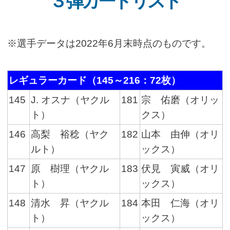
３弾カードリスト
※選手データは2022年6月末時点のものです。
レギュラーカード（145～216：72枚）
145
J. オスナ（ヤクル
181
宗 佑磨（オリッ
ト）
クス）
146
高梨 裕稔（ヤク
182
山本 由伸（オリ
ルト）
ックス）
147
原 樹理（ヤクル
183
伏見 寅威（オリ
ト）
ックス）
148
清水 昇（ヤクル
184
本田 仁海（オリ
ト）
ックス）