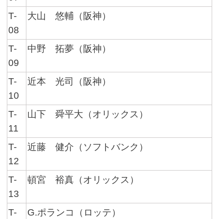
T-
大山 悠輔（阪神）
08
T-
中野 拓夢（阪神）
09
T-
近本 光司（阪神）
10
T-
山下 舜平大（オリックス）
11
T-
近藤 健介（ソフトバンク）
12
T-
頓宮 裕真（オリックス）
13
T-
G.ポランコ（ロッテ）