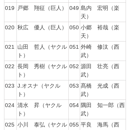
019
戸郷 翔征（巨人）
049
島内 宏明（楽
天）
020
秋広 優人（巨人）
050
小郷 裕哉（楽
天）
021
山田 哲人（ヤクル
051
外崎 修汰（西
ト）
武）
022
長岡 秀樹（ヤクル
052
源田 壮亮（西
ト）
武）
023
J.オスナ（ヤクル
053
髙橋 光成（西
ト）
武）
024
清水 昇（ヤクル
054
隅田 知一郎（西
ト）
武）
025
小川 泰弘（ヤクル
055
平良 海馬（西