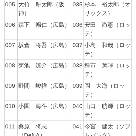
005
大竹 耕太郎（阪
035
杉本 裕太郎（オ
神）
リックス）
006
森下 暢仁（広島）
036
安田 尚憲（ロッ
テ）
007
坂倉 将吾（広島）
037
小島 和哉（ロッ
テ）
008
菊池 涼介（広島）
038
種市 篤暉（ロッ
テ）
009
野間 峻祥（広島）
039
岡 大海（ロッ
テ）
010
小園 海斗（広島）
040
山口 航輝（ロッ
テ）
011
桑原 将志
041
今宮 健太（ソフ
（DeNA）
トバンク）