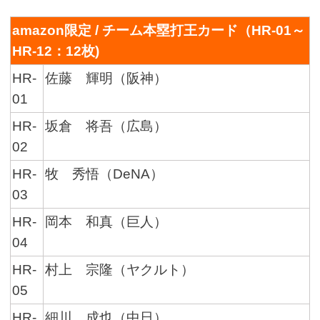
amazon限定 / チーム本塁打王カード（HR-01～
HR-12：12枚)
HR-
佐藤 輝明（阪神）
01
HR-
坂倉 将吾（広島）
02
HR-
牧 秀悟（DeNA）
03
HR-
岡本 和真（巨人）
04
HR-
村上 宗隆（ヤクルト）
05
HR-
細川 成也（中日）