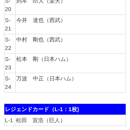
S-
則本 昂大（楽天）
20
S-
今井 達也（西武）
21
S-
中村 剛也（西武）
22
S-
松本 剛（日本ハム）
23
S-
万波 中正（日本ハム）
24
レジェンドカード（L-1：1枚)
L-1
松田 宣浩（巨人）