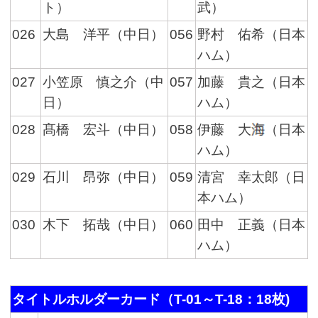
ト）
武）
026
大島 洋平（中日）
056
野村 佑希（日本
ハム）
027
小笠原 慎之介（中
057
加藤 貴之（日本
日）
ハム）
028
髙橋 宏斗（中日）
058
伊藤 大
（日本
ハム）
029
石川 昂弥（中日）
059
清宮 幸太郎（日
本ハム）
030
木下 拓哉（中日）
060
田中 正義（日本
ハム）
タイトルホルダーカード（T-01～T-18：18枚)