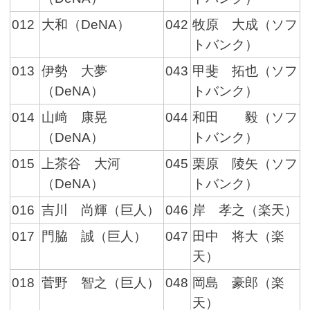
012
大和（DeNA）
042
牧原 大成（ソフ
トバンク）
013
伊勢 大夢
043
甲斐 拓也（ソフ
（DeNA）
トバンク）
014
山﨑 康晃
044
和田 毅（ソフ
（DeNA）
トバンク）
015
上茶谷 大河
045
栗原 陵矢（ソフ
（DeNA）
トバンク）
016
吉川 尚輝（巨人）
046
岸 孝之（楽天）
017
門脇 誠（巨人）
047
田中 将大（楽
天）
018
菅野 智之（巨人）
048
岡島 豪郎（楽
天）