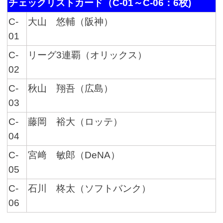
チェックリストカード（C-01～C-06：6枚)
C-
大山 悠輔（阪神）
01
C-
リーグ3連覇（オリックス）
02
C-
秋山 翔吾（広島）
03
C-
藤岡 裕大（ロッテ）
04
C-
宮﨑 敏郎（DeNA）
05
C-
石川 柊太（ソフトバンク）
06