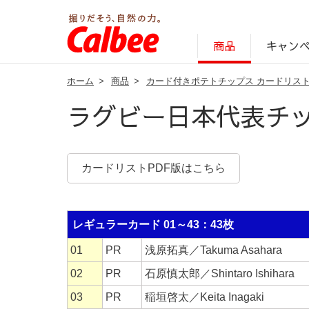
キャン
商品
ホーム
>
商品
>
カード付きポテトチップス カードリス
じゃがいも丸ごと！プロフィール
サステナビリティ経営の考え方
キャンペーン・ピック
オンラインショッ
商品情報
企業案内
ラグビー日本代表チ
別ウィンドウで
カードリストPDF版はこちら
レギュラーカード 01～43：43枚
01
PR
浅原拓真／Takuma Asahara
02
PR
石原慎太郎／Shintaro Ishihara
03
PR
稲垣啓太／Keita Inagaki