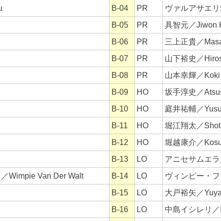
u
B-04
PR
ヴァルアサエリ愛／A
B-05
PR
具智元／Jiwon 
B-06
PR
三上正貴／Masata
B-07
PR
山下裕史／Hirosh
B-08
PR
山本幸輝／Koki 
B-09
HO
坂手淳史／Atsush
B-10
HO
庭井祐輔／Yusuk
B-11
HO
堀江翔太／Shota 
B-12
HO
堀越康介／Kosuke
B-13
LO
アニセサムエラ／Sa
ie Van Der Walt
B-14
LO
ヴィンピー・ファン
B-15
LO
大戸裕矢／Yuya
B-16
LO
中島イシレリ／Isil