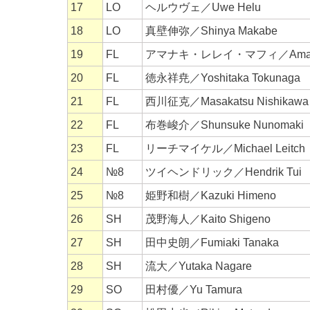
17
LO
ヘルウヴェ／Uwe Helu
18
LO
真壁伸弥／Shinya Makabe
19
FL
アマナキ・レレイ・マフィ／Amanaki 
20
FL
徳永祥尭／Yoshitaka Tokunaga
21
FL
西川征克／Masakatsu Nishikawa
22
FL
布巻峻介／Shunsuke Nunomaki
23
FL
リーチマイケル／Michael Leitch
24
№8
ツイヘンドリック／Hendrik Tui
25
№8
姫野和樹／Kazuki Himeno
26
SH
茂野海人／Kaito Shigeno
27
SH
田中史朗／Fumiaki Tanaka
28
SH
流大／Yutaka Nagare
29
SO
田村優／Yu Tamura