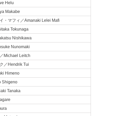
 Helu
a Makabe
フィ／Amanaki Lelei Mafi
aka Tokunaga
tsu Nishikawa
uke Nunomaki
chael Leitch
endrik Tui
i Himeno
Shigeno
i Tanaka
agare
ura