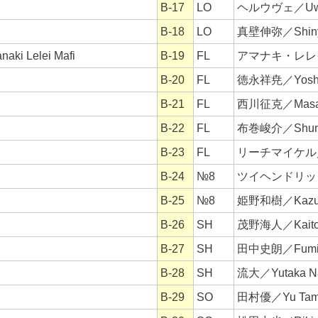
B-17
LO
ヘルウヴェ／Uwe
B-18
LO
真壁伸弥／Shiny
Lelei Mafi
B-19
FL
アマナキ・レレイ・マ
B-20
FL
徳永祥尭／Yoshit
B-21
FL
西川征克／Masaka
B-22
FL
布巻峻介／Shuns
B-23
FL
リーチマイケル／Mi
B-24
№8
ツイヘンドリック／H
B-25
№8
姫野和樹／Kazuk
B-26
SH
茂野海人／Kaito 
B-27
SH
田中史朗／Fumiak
B-28
SH
流大／Yutaka N
B-29
SO
田村優／Yu Tam