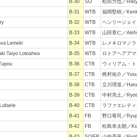
B-30
SO
松田力也／Rikiya
B-31
WTB
福岡堅樹／Kenki
ry
B-32
WTB
ヘンリージェイミー
B-33
WTB
山田章仁／Akihit
 Lemeki
B-34
WTB
レメキロマノラヴァ／
aiyo Lotoahea
B-35
WTB
ロトアヘアアマナキ大
upou
B-36
CTB
ウィリアム・トゥポ
B-37
CTB
梶村祐介／Yusuke
B-38
CTB
立川理道／Harumi
B-39
CTB
中村亮土／Ryoto
faele
B-40
CTB
ラファエレティモシー
B-41
FB
野口竜司／Ryuji 
B-42
FB
松島幸太朗／Kotar
B-43
SO/FB
山中亮平／Ryohe