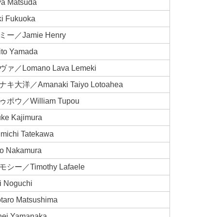
 Matsuda
 Fukuoka
／Jamie Henry
o Yamada
Lomano Lava Lemeki
洋／Amanaki Taiyo Lotoahea
ウ／William Tupou
 Kajimura
chi Tatekawa
 Nakamura
／Timothy Lafaele
Noguchi
o Matsushima
i Yamanaka