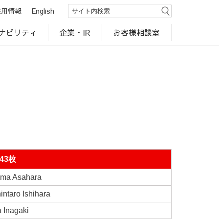
採用情報
English
ナビリティ
お客様相談室
企業・IR
世界のカルビー商品
行動規範・ポリシー
カルビー直営店
CM・動画
研究開発
工場見学
43枚
a Asahara
ro Ishihara
Inagaki