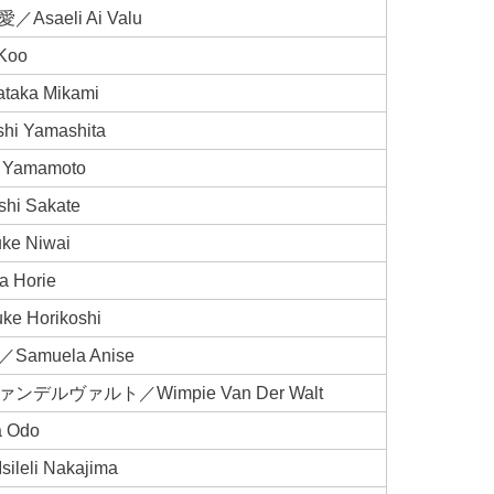
saeli Ai Valu
Koo
ka Mikami
i Yamashita
Yamamoto
i Sakate
e Niwai
Horie
 Horikoshi
muela Anise
デルヴァルト／Wimpie Van Der Walt
 Odo
eli Nakajima