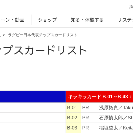
ペーン・動画
サステ
知る・体験する
ショップ
ト
>
ラグビー日本代表チップスカードリスト
アップ
プ
ブランドサイト一覧
じゃがいもDiary
アレルゲン検索
マテリアリティ
IR・投資家情報
カルビーの食育
ESGデータ
ップスカードリスト
開く
キラキラカード B-01～B-43：
B-01
PR
浅原拓真／Takum
B-02
PR
石原慎太郎／Shinta
B-03
PR
稲垣啓太／Keita 