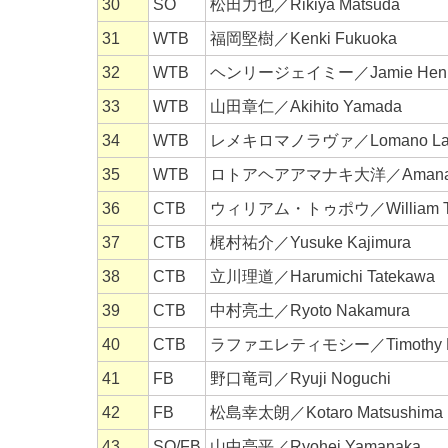
30
SO
松田力也／Rikiya Matsuda
31
WTB
福岡堅樹／Kenki Fukuoka
32
WTB
ヘンリージェイミー／Jamie Hen
33
WTB
山田章仁／Akihito Yamada
34
WTB
レメキロマノラヴァ／Lomano Lava
35
WTB
ロトアヘアアマナキ大洋／Amanaki T
36
CTB
ウィリアム・トゥポウ／William T
37
CTB
梶村祐介／Yusuke Kajimura
38
CTB
立川理道／Harumichi Tatekawa
39
CTB
中村亮土／Ryoto Nakamura
40
CTB
ラファエレティモシー／Timothy La
41
FB
野口竜司／Ryuji Noguchi
42
FB
松島幸太朗／Kotaro Matsushima
43
SO/FB
山中亮平／Ryohei Yamanaka