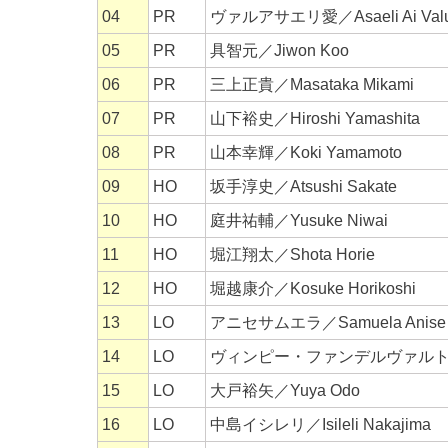
04
PR
ヴァルアサエリ愛／Asaeli Ai Val
05
PR
具智元／Jiwon Koo
06
PR
三上正貴／Masataka Mikami
07
PR
山下裕史／Hiroshi Yamashita
08
PR
山本幸輝／Koki Yamamoto
09
HO
坂手淳史／Atsushi Sakate
10
HO
庭井祐輔／Yusuke Niwai
11
HO
堀江翔太／Shota Horie
12
HO
堀越康介／Kosuke Horikoshi
13
LO
アニセサムエラ／Samuela Anise
14
LO
ヴィンピー・ファンデルヴァルト／Wimp
15
LO
大戸裕矢／Yuya Odo
16
LO
中島イシレリ／Isileli Nakajima