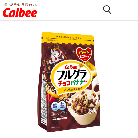
ホーム
>
商品
>
フルグラ
>
フルグラ チョコバナナ味