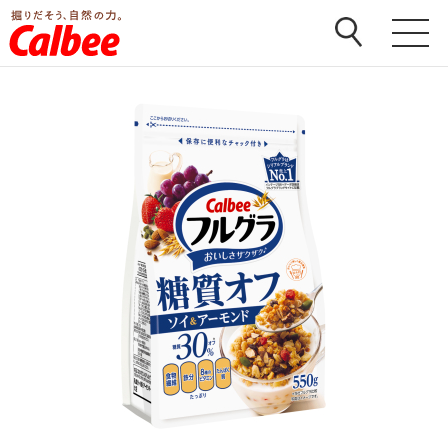
ホーム
>
商品
>
フルグラ
>
フルグラ糖質オフ