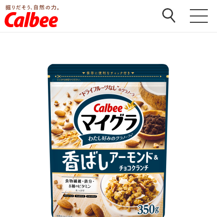
ホーム
>
商品
>
マイグラ
>
マイグラ 香ばしアーモンド
＆チョコクランチ