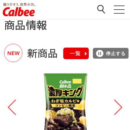
ホーム
>
商品
商品情報
新商品
一覧
停止する
Pr
N
ev
ex
io
t
us