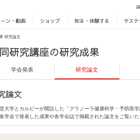
ペーン・動画
サステ
知る・体験する
ショップ
果
研究論文
アップ
プ
ブランドサイト一覧
じゃがいもDiary
アレルゲン検索
マテリアリティ
IR・投資家情報
カルビーの食育
ESGデータ
同研究講座の研究成果
学会発表
研究論文
究論文
堂大学とカルビーが開設した「グラノーラ健康科学・予防医学
各学会で発表した成果や各学会誌で掲載された論文をご覧いた