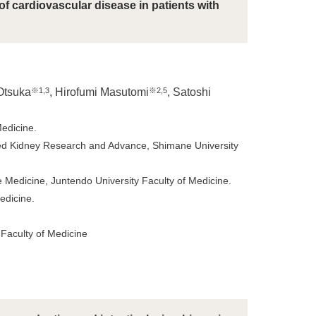
f cardiovascular disease in patients with
※1,3
※2,5
Otsuka
, Hirofumi Masutomi
, Satoshi
edicine.
ated Kidney Research and Advance, Shimane University
 Medicine, Juntendo University Faculty of Medicine.
edicine.
Faculty of Medicine