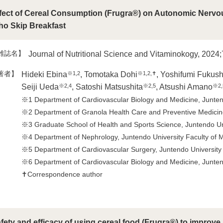
fect of Cereal Consumption (Frugra®) on Autonomic Nervo
o Skip Breakfast
雑誌名】
Journal of Nutritional Science and Vitaminokogy, 2024;
著者】
※1,2
※1,2,✝
Hideki Ebina
, Tomotaka Dohi
, Yoshifumi Fukus
※2,4
※2,5
※2,
Seiji Ueda
, Satoshi Matsushita
, Atsushi Amano
※1 Department of Cardiovascular Biology and Medicine, Juntend
※2 Department of Granola Health Care and Preventive Medicine,
※3 Graduate School of Health and Sports Science, Juntendo Uni
※4 Department of Nephrology, Juntendo University Faculty of M
※5 Department of Cardiovascular Surgery, Juntendo University 
※6 Department of Cardiovascular Biology and Medicine, Junten
✝Correspondence author
fety and efficacy of using cereal food (Frugra®) to improve