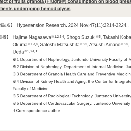
fect of fruits granola (Frugra®) consumption on blood pres
tients undergoing hemodialysis
雑誌名】
Hypertension Research. 2024 Nov;47(11):3214-3224..
著者】
※1,2,3,4
※5
Hajime Nagasawa
, Shogo Suzuki
, Takashi Kob
※1,3,4
※3,6
※3,6
Okuma
, Satoshi Matsushita
, Atsushi Amano
,
※1,3,4,✝
Ueda
※1 Department of Nephrology, Juntendo University Faculty of M
※2 Division of Nephrology, Department of Internal Medicine, Ju
※3 Department of Granola Health Care and Preventive Medicine,
※4 Division of Kidney Health and Aging, the Center for Integr
Faculty of Medicine.
※5 Department of Radiological Technology, Juntendo University
※6 Department of Cardiovascular Surgery, Juntendo University 
✝Correspondence author