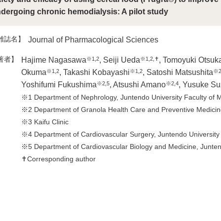
dergoing chronic hemodialysis: A pilot study
雑誌名】
Journal of Pharmacological Sciences
著者】
※1,2
※1,2,✝
Hajime Nagasawa
, Seiji Ueda
, Tomoyuki Otsuk
※1,2
※1,2
※2
Okuma
, Takashi Kobayashi
, Satoshi Matsushita
※2,5
※2,4
Yoshifumi Fukushima
, Atsushi Amano
, Yusuke Su
※1 Department of Nephrology, Juntendo University Faculty of 
※2 Department of Granola Health Care and Preventive Medicine
※3 Kaifu Clinic
※4 Department of Cardiovascular Surgery, Juntendo University 
※5 Department of Cardiovascular Biology and Medicine, Juntend
✝Corresponding author