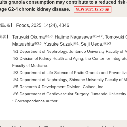
uits granola consumption may contribute to a reduced risk o
age G2-4 chronic kidney disease.
NEW 2025.12.23 up
雑誌名】
Foods, 2025, 14(24), 4346
著者】
※1-3
※1-4
Teruyuki Okuma
, Hajime Nagasawa
*, Tomoyuki 
※3,6
※1
※1-3
Matsushita
, Yusuke Suzuki
, Seiji Ueda.
※1 Department of Nephrology, Juntendo University Faculty of M
※2 Division of Kidney Health and Aging, the Center for Integr
Faculty of Medicine.
※3 Department of Life Science of Fruits Granola and Preventive
※4 Department of Nephrology, Shimane University Faculty of M
※5 Research & Development Division, Calbee, Inc.
※6 Department of Cardiovascular Surgery, Juntendo University 
* Correspondence author