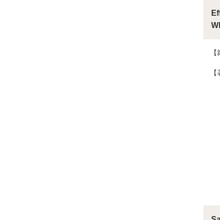
Ef
Wh
【
【
Sa