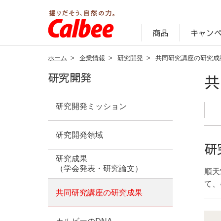
キャン
商品
ホーム
>
企業情報
>
研究開発
>
共同研究講座の研究成
じゃがいも丸ごと！プロフィール
サステナビリティ経営の考え方
キャンペーン・ピック
オンラインショッ
商品情報
企業案内
研究開発
共
研究開発ミッション
研究開発領域
研
研究成果
（学会発表・研究論文）
順天
て、
共同研究講座の研究成果