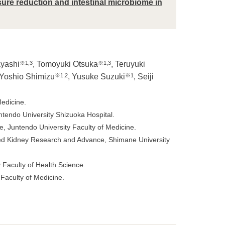
sure reduction and intestinal microbiome in
※1,3
※1,3
ayashi
, Tomoyuki Otsuka
, Teruyuki
※1,2
※1
 Yoshio Shimizu
, Yusuke Suzuki
, Seiji
edicine.
ntendo University Shizuoka Hospital.
 Juntendo University Faculty of Medicine.
ated Kidney Research and Advance, Shimane University
 Faculty of Health Science.
Faculty of Medicine.