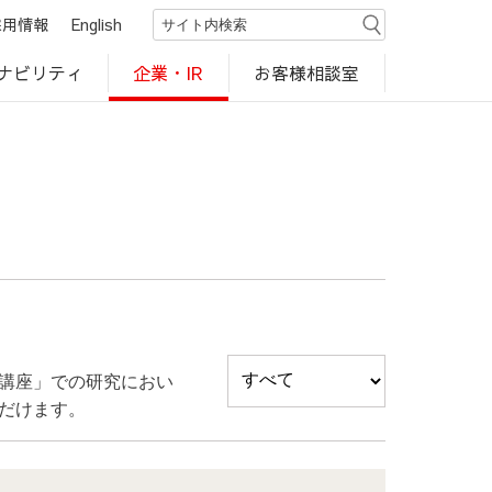
採用情報
English
ナビリティ
お客様相談室
企業・IR
世界のカルビー商品
行動規範・ポリシー
カルビー直営店
CM・動画
研究開発
工場見学
講座」での研究におい
だけます。