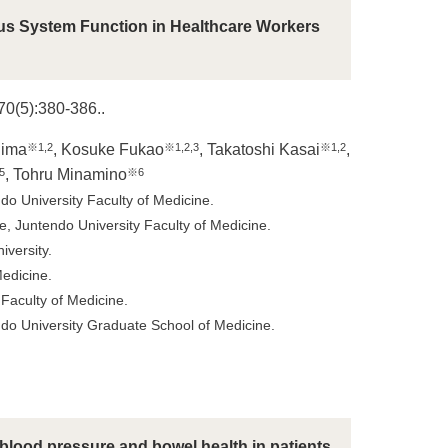
us System Function in Healthcare Workers
70(5):380-386..
※1,2
※1,2,3
※1,2
hima
, Kosuke Fukao
, Takatoshi Kasai
,
5
※6
, Tohru Minamino
o University Faculty of Medicine.
 Juntendo University Faculty of Medicine.
versity.
edicine.
Faculty of Medicine.
do University Graduate School of Medicine.
 blood pressure and bowel health in patients