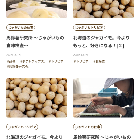
じゃがいもの仕事
じゃがいもトリビア
馬鈴薯研究所 ～じゃがいもの
北海道のジャガイモ。今より
食味検査～
もっと、好きになる！[２]
2019.02.19
2018.10.29
#品種.
#ポテトチップス.
#トリビア.
#トリビア.
#北海道.
#馬鈴薯研究所.
じゃがいもトリビア
じゃがいもの仕事
北海道のジャガイモ。今より
馬鈴薯研究所 ～じゃがいもの