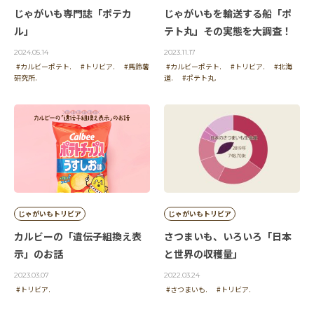
じゃがいも専門誌「ポテカ
じゃがいもを輸送する船「ポ
ル」
テト丸」その実態を大調査！
2024.05.14
2023.11.17
#カルビーポテト.
#トリビア.
#馬鈴薯
#カルビーポテト.
#トリビア.
#北海
研究所.
道.
#ポテト丸.
じゃがいもトリビア
じゃがいもトリビア
カルビーの「遺伝子組換え表
さつまいも、いろいろ「日本
示」のお話
と世界の収穫量」
2023.03.07
2022.03.24
#トリビア.
#さつまいも.
#トリビア.