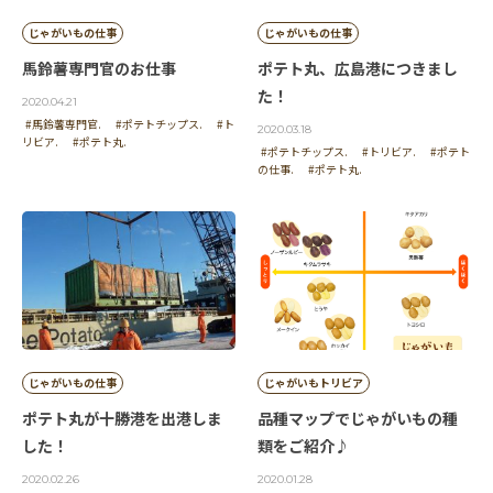
じゃがいもの仕事
じゃがいもの仕事
馬鈴薯専門官のお仕事
ポテト丸、広島港につきまし
た！
2020.04.21
#馬鈴薯専門官.
#ポテトチップス.
#ト
2020.03.18
リビア.
#ポテト丸.
#ポテトチップス.
#トリビア.
#ポテト
の仕事.
#ポテト丸.
じゃがいもの仕事
じゃがいもトリビア
ポテト丸が十勝港を出港しま
品種マップでじゃがいもの種
した！
類をご紹介♪
2020.02.26
2020.01.28