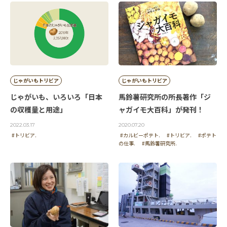
じゃがいもトリビア
じゃがいもトリビア
じゃがいも、いろいろ「日本
馬鈴薯研究所の所長著作「ジ
の収穫量と用途」
ャガイモ大百科」が発刊！
2022.03.17
2020.07.20
#トリビア.
#カルビーポテト.
#トリビア.
#ポテト
の仕事.
#馬鈴薯研究所.