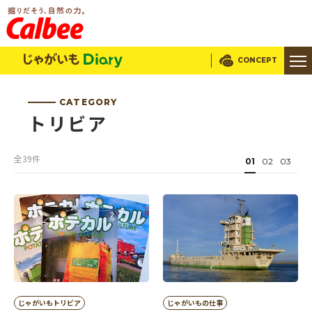
じゃがいもDialy
CONCEPT
CATEGORY
トリビア
全39件
01
02
03
じゃがいもトリビア
じゃがいもの仕事