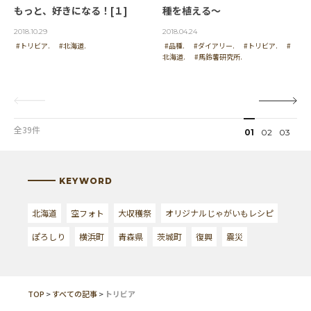
もっと、好きになる！[１]
種を植える～
2018.10.29
2018.04.24
#トリビア.
#北海道.
#品種.
#ダイアリー.
#トリビア.
#
北海道.
#馬鈴薯研究所.
全39件
01
02
03
KEYWORD
北海道
空フォト
大収穫祭
オリジナルじゃがいもレシピ
ぽろしり
横浜町
青森県
茨城町
復興
震災
TOP
>
すべての記事
>
トリビア