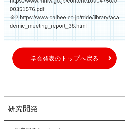
https://www.mhlw.go.jp/content/10904750/0
00351576.pdf
※2
https://www.calbee.co.jp/rdde/library/aca
demic_meeting_report_38.html
学会発表のトップへ戻る
研究開発