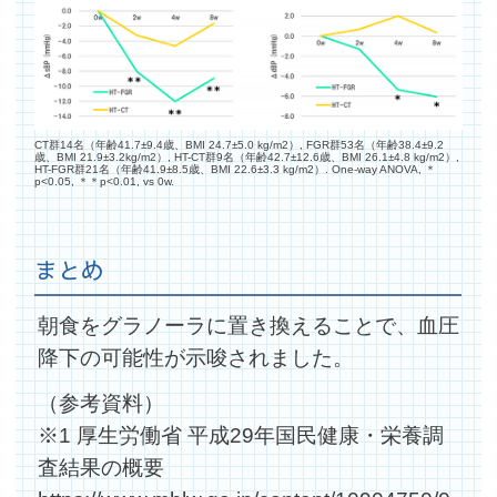
CT群14名（年齢41.7±9.4歳、BMI 24.7±5.0 kg/m2）, FGR群53名（年齢38.4±9.2
歳、BMI 21.9±3.2kg/m2）, HT-CT群9名（年齢42.7±12.6歳、BMI 26.1±4.8 kg/m2）,
HT-FGR群21名（年齢41.9±8.5歳、BMI 22.6±3.3 kg/m2）. One-way ANOVA, ＊
p<0.05, ＊＊p<0.01, vs 0w.
まとめ
朝食をグラノーラに置き換えることで、血圧
降下の可能性が示唆されました。
（参考資料）
※1 厚生労働省 平成29年国民健康・栄養調
査結果の概要