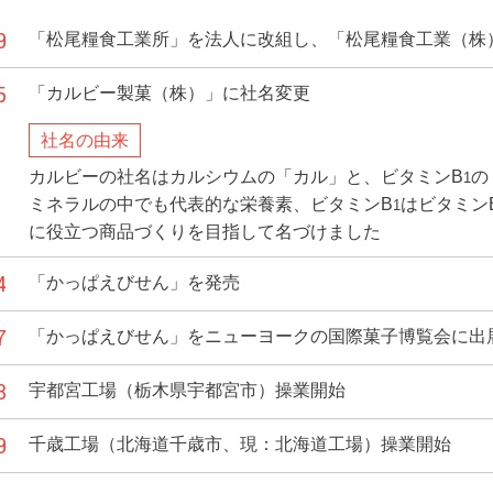
9
「松尾糧食工業所」を法人に改組し、「松尾糧食工業（株
5
「カルビー製菓（株）」に社名変更
社名の由来
カルビーの社名はカルシウムの「カル」と、ビタミンB
の
1
ミネラルの中でも代表的な栄養素、ビタミンB
はビタミン
1
に役立つ商品づくりを目指して名づけました
4
「かっぱえびせん」を発売
7
「かっぱえびせん」をニューヨークの国際菓子博覧会に出
8
宇都宮工場（栃木県宇都宮市）操業開始
9
千歳工場（北海道千歳市、現：北海道工場）操業開始