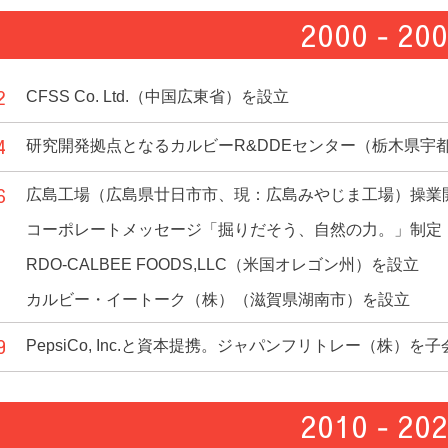
2000 ‐ 20
2
CFSS Co. Ltd.（中国広東省）を設立
4
研究開発拠点となるカルビーR&DDEセンター（栃木県宇
6
広島工場（広島県廿日市市、現：広島みやじま工場）操業
コーポレートメッセージ「掘りだそう、自然の力。」制定
RDO-CALBEE FOODS,LLC（米国オレゴン州）を設立
カルビー・イートーク（株）（滋賀県湖南市）を設立
9
PepsiCo, Inc.と資本提携。ジャパンフリトレー（株）を
2010 ‐ 20