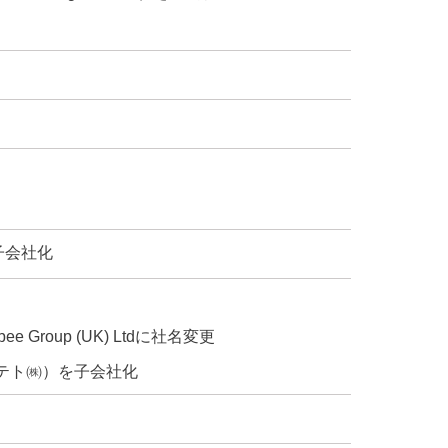
を子会社化
lbee Group (UK) Ltdに社名変更
テト㈱）を子会社化