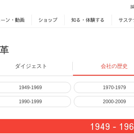
ペーン・動画
サステ
知る・体験する
ショップ
アップ
プ
ブランドサイト一覧
じゃがいもDiary
アレルゲン検索
マテリアリティ
IR・投資家情報
カルビーの食育
ESGデータ
革
ダイジェスト
会社の歴史
1949-1969
1970-1979
1990-1999
2000-2009
1949 ‐ 19