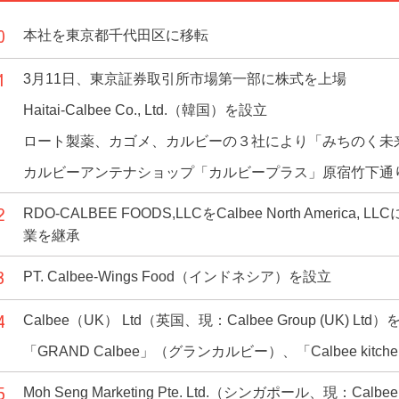
0
本社を東京都千代田区に移転
1
3月11日、東京証券取引所市場第一部に株式を上場
Haitai-Calbee Co., Ltd.（韓国）を設立
ロート製薬、カゴメ、カルビーの３社により「みちのく未
カルビーアンテナショップ「カルビープラス」原宿竹下通り
2
RDO-CALBEE FOODS,LLCをCalbee North America, 
業を継承
3
PT. Calbee-Wings Food（インドネシア）を設立
4
Calbee（UK） Ltd（英国、現：Calbee Group (UK) Ltd
「GRAND Calbee」（グランカルビー）、「Calbee ki
5
Moh Seng Marketing Pte. Ltd.（シンガポール、現：Calbee