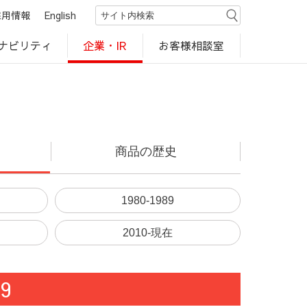
採用情報
English
ナビリティ
お客様相談室
企業・IR
世界のカルビー商品
行動規範・ポリシー
カルビー直営店
CM・動画
研究開発
工場見学
商品の歴史
1980-1989
2010-現在
69