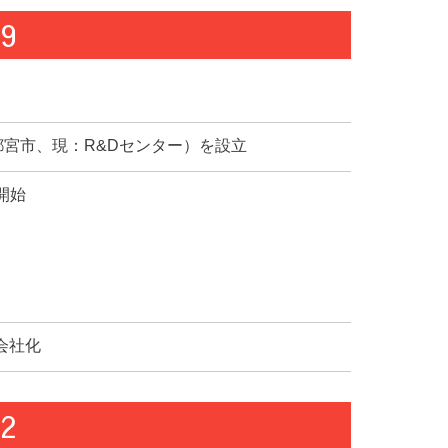
09
都宮市、現：R&Dセンター）を設立
開始
子会社化
22