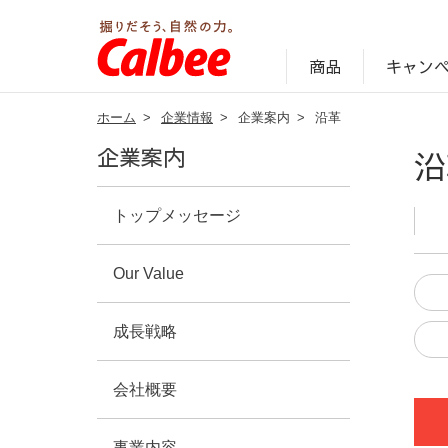
キャン
商品
ホーム
>
企業情報
>
企業案内
>
沿革
じゃがいも丸ごと！プロフィール
サステナビリティ経営の考え方
キャンペーン・ピック
オンラインショッ
商品情報
企業案内
企業案内
沿
トップメッセージ
Our Value
成長戦略
会社概要
事業内容