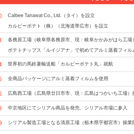
0
Calbee Tanawat Co., Ltd.（タイ）を設立
カルビーポテト（株）（北海道帯広市）を設立
3
各務原工場（岐阜県各務原市、現：岐阜かかみがはら工場
ポテトチップス「ルイジアナ」で初めてアルミ蒸着フィル
4
世界初の馬鈴薯輸送船「カルビーポテト丸」就航
5
全商品パッケージにアルミ蒸着フィルムを使用
6
広島西工場（広島県廿日市市、現：広島はつかいち工場）
8
中京地区にてシリアル商品を発売。シリアル市場に参入
9
シリアル製造工場となる清原工場（栃木県宇都宮市）操業