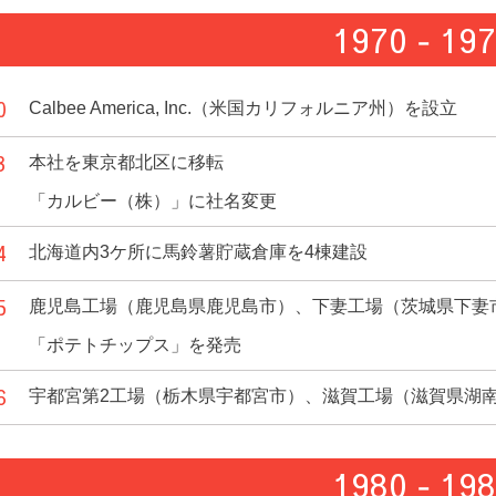
1970 ‐ 19
0
Calbee America, Inc.（米国カリフォルニア州）を設立
3
本社を東京都北区に移転
「カルビー（株）」に社名変更
4
北海道内3ケ所に馬鈴薯貯蔵倉庫を4棟建設
5
鹿児島工場（鹿児島県鹿児島市）、下妻工場（茨城県下妻
「ポテトチップス」を発売
6
宇都宮第2工場（栃木県宇都宮市）、滋賀工場（滋賀県湖
1980 ‐ 19