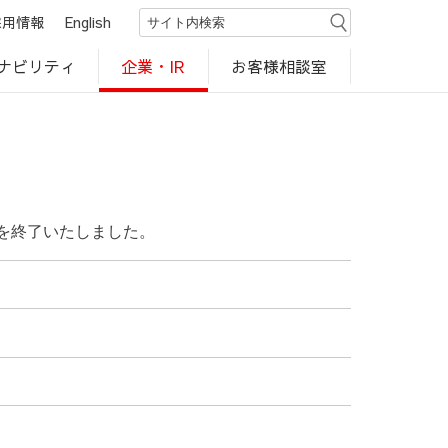
採用情報
English
ナビリティ
お客様相談室
企業・IR
世界のカルビー商品
行動規範・ポリシー
カルビー直営店
CM・動画
研究開発
工場見学
行を終了いたしました。