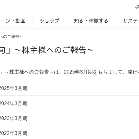
ペーン・動画
サステ
知る・体験する
ショップ
へのご報告～
アップ
プ
ブランドサイト一覧
じゃがいもDiary
アレルゲン検索
マテリアリティ
IR・投資家情報
カルビーの食育
ESGデータ
旬」～株主様へのご報告～
」～株主様へのご報告～は、2025年3月期をもちまして、発
(別ウインドウで開く)
2025年3月期
(別ウインドウで開く)
2024年3月期
(別ウインドウで開く)
2023年3月期
(別ウインドウで開く)
2022年3月期