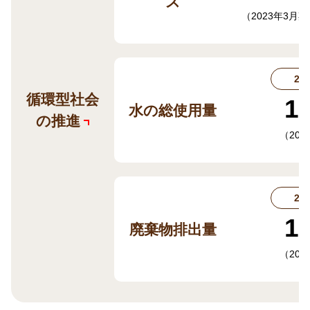
ス
（2023年3月
20
循環型社会
1
水の総使用量
の推進
（20
20
1
廃棄物排出量
（20