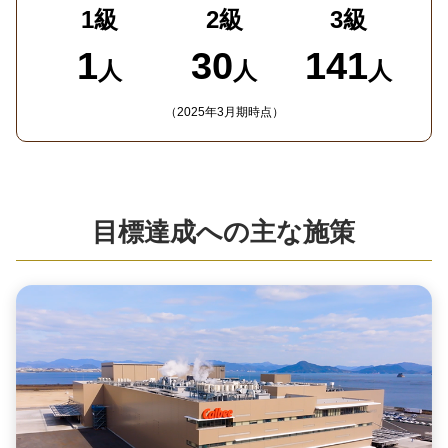
1級
2級
3級
1
30
141
人
人
人
（2025年3月期時点）
目標達成への主な施策