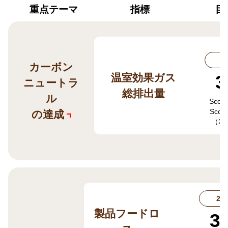
重点テーマ
指標
目
2
カーボン
3
温室効果ガス
ニュートラ
総排出量
ル
Sco
Scop
の達成
（2
20
製品フードロ
3