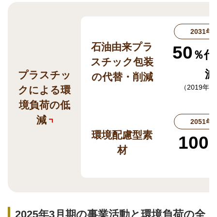
2031年
石油由来プラ
50
％代
スチック包装
減
プラスチッ
の代替・削減
（2019年
クによる環
境負荷の低
減
2051年
環境配慮型素
100
材
2025年3月期の事業活動と環境負荷の全